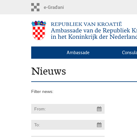
Skip
to
main
content
Ambassade
Consula
Nieuws
Filter news: