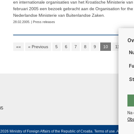
en internationale organisaties van het Kroatische Ministerie va
februari 2005 een bezoek gebracht aan de Organisation for th
Nederlandse Ministerie van Buitenlandse Zaken.
28.02.2005. | Press releases
Ov
««
« Previous
5
6
7
8
9
10
11
Nex
Nu
Fu
St
85
Na 
Oba
2026 Ministry of Foreign Affairs of the Republic of Croatia.
Terms of use
.
Accessibili