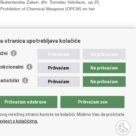
n Buitenlandse Zaken, dhr. Tomislav Vidoševic, op 25
e Prohibition of Chemical Weapons (OPCW) en het
a stranica upotrebljava kolačiće
t »
žni
Prihvaćam
Ne prihvaćam
nkcionalni
Prihvaćam
Ne prihvaćam
atistički
Prihvaćam
Ne prihvaćam
Prihvaćam odabrane
Prihvaćam sve
ovoj mrežnoj stranci koriste se kolačići. Molimo Vas da pročitate
vijest o kolačićima.
ty statement
.