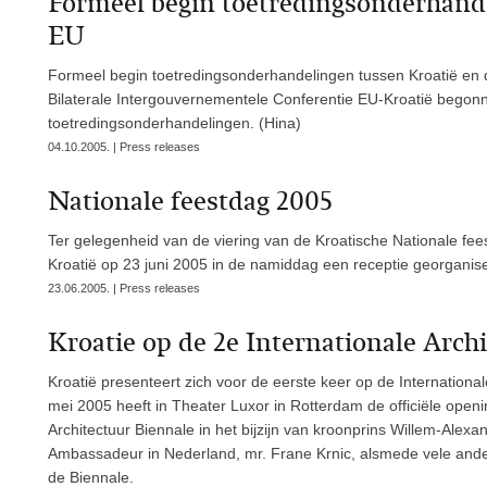
Formeel begin toetredingsonderhande
EU
Formeel begin toetredingsonderhandelingen tussen Kroatië en
Bilaterale Intergouvernementele Conferentie EU-Kroatië begonne
toetredingsonderhandelingen. (Hina)
04.10.2005. | Press releases
Nationale feestdag 2005
Ter gelegenheid van de viering van de Kroatische Nationale f
Kroatië op 23 juni 2005 in de namiddag een receptie georgani
23.06.2005. | Press releases
Kroatie op de 2e Internationale Arc
Kroatië presenteert zich voor de eerste keer op de Internation
mei 2005 heeft in Theater Luxor in Rotterdam de officiële open
Architectuur Biennale in het bijzijn van kroonprins Willem-Alex
Ambassadeur in Nederland, mr. Frane Krnic, alsmede vele an
de Biennale.