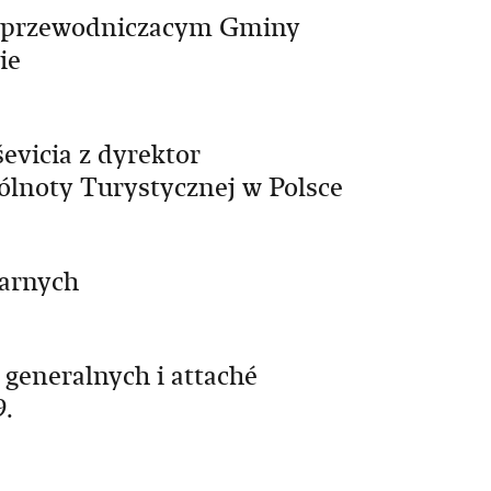
z przewodniczacym Gminy
ie
vicia z dyrektor
ólnoty Turystycznej w Polsce
tarnych
generalnych i attaché
9.