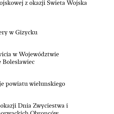
ojskowej z okazji Swieta Wojska
kery w Gizycku
vicia w Województwie
 Boleslawiec
je powiatu wielunskiego
okazji Dnia Zwyciestwa i
Chorwackich Obronców