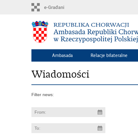
Skip
to
main
content
Ambasada
Relacje bilateralne
Wiadomości
Filter news: