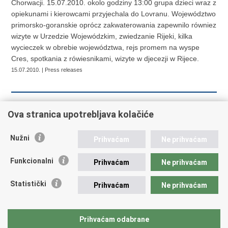
Chorwacji. 15.07.2010. okolo godziny 13:00 grupa dzieci wraz z
opiekunami i kierowcami przyjechala do Lovranu. Województwo
primorsko-goranskie oprócz zakwaterowania zapewnilo równiez
wizyte w Urzedzie Wojewódzkim, zwiedzanie Rijeki, kilka
wycieczek w obrebie województwa, rejs promem na wyspe
Cres, spotkania z rówiesnikami, wizyte w djecezji w Rijece.
15.07.2010. | Press releases
««
« Previous
91
92
93
94
95
96
Ova stranica upotrebljava kolačiće
97
98
99
100
Next »
»»
Nužni
Prihvaćam
Ne prihvaćam
Funkcionalni
Prihvaćam
Ne prihvaćam
Republic of Croatia
Statistički
Prihvaćam
Ne prihvaćam
REPUBLIC OF CROATIA Ministry of Foreign and European
Affairs Trg N.Š. Zrinskog 7-8, 10000 Zagreb tel.:
+385 (0)1
4569 964 faks: +385 (0)1 4551 795, +385 (0)1 4920 149 E-
Prihvaćam odabrane
mail:
ministarstvo@mvep.hr