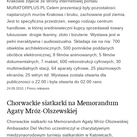
Krakowie zdjecie ze strony internetowej portalu
MURATORPLUS.PL Celem prezentacji byly pozostalosci
najstarszych murów Krakowa i bruku, zachowane pod ziemia.
Jest to specyficzna przestrzen, swego rodzaju centrum
handlowe, w której sredniowieczni kupcy sprzedawali towary
luksusowe: drogie tkaniny, zloto i bizuterie. Wystawa jest w
pelni ineraktywna i audiowizualna. Skladaja sie na nia: 700
obiektów architektonicznych, 500 pomników poddanych
obróbce elektronicznej, 8 filmów animowanych, 5 filmów
dokumentalnych, 7 makiet, 600 rekonstrukcji cyfrowych, 30
multimedialnych stacji, 64 aparaty cyfrowe, 25 plazmowych
ekranów, 25 witryn itd. Wystawa zostala otwarta dla
publicznosci o 22.00 i byla otwarta do 02.00 rano.
24.09.2010. | Press releases
Chorwackie siatkarki na Memorandum
Agaty Mróz-Olszewskiej
Chorwackie siatkarki na Memorandum Agaty Mróz-Olszewskiej
Ambasador Del Vechio uczestniczyl w charytatywnym
miedzynaorodowym turnieju siatkarskim w Katowicach,