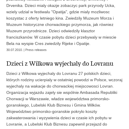
Drvenika. Dzieci mialy okazje zobaczyc park przyrody Ucka,
wziely udzial w festiwalu "Opatija", gdzie mialy mozliwosc
koszystac z oferty letniego kina. Zwiedzily Muzeum Morza i
Muzeum historyczne chorwackiego przymorza, jak równiez
Muzeum przyrodnicze. Dzieci odwiedzily klasztor
franciszkanów. W czasie pobytu dzieci przebywaly w miescie
Bela na wyspie Cres zwiedzily Rijeke i Opatije.
30.07.2010. | Press releases
Dzieci z Wilkowa wyjechaly do Lovranu
Dzieci z Wilkowa wyjechaly do Lovranu 27 polskich dzieci,
których rodziny ucierpialy w ostatniej powodzi w Polsce, wczoraj
wyjechaly na wakacje do chorwackiej miejscowosci Lovran.
Organizacja wyjazdu zajely sie wspólnie Ambasada Republiki
Chorwacji w Warszawie, wladze województwa primorsko-
goranskiego, Lubelski Klub Biznesu i Gmina Wilków.
Województwo primorsko-goranskie pokrylo koszty
zakwaterowania i wyzywienia dzieci w czasie ich pobytu w
Lovranie, a Lubelski Klub Biznesu zapewnil przejazd do