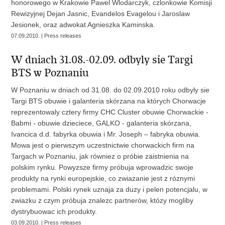
honorowego w Krakowie Pawel Wlodarczyk, czlonkowie Komisji
Rewizyjnej Dejan Jasnic, Evandelos Evagelou i Jaroslaw
Jesionek, oraz adwokat Agnieszka Kaminska.
07.09.2010. | Press releases
W dniach 31.08.-02.09. odbyly sie Targi
BTS w Poznaniu
W Poznaniu w dniach od 31.08. do 02.09.2010 roku odbyly sie
Targi BTS obuwie i galanteria skórzana na których Chorwacje
reprezentowaly cztery firmy CHC Cluster obuwie Chorwackie -
Babmi - obuwie dzieciece, GALKO - galanteria skórzana,
Ivancica d.d. fabyrka obuwia i Mr. Joseph – fabryka obuwia.
Mowa jest o pierwszym uczestnictwie chorwackich firm na
Targach w Poznaniu, jak równiez o próbie zaistnienia na
polskim rynku. Powyzsze firmy próbuja wprowadzic swoje
produkty na rynki europejskie, co zwiazanie jest z róznymi
problemami. Polski rynek uznaja za duzy i pelen potencjalu, w
zwiazku z czym próbuja znalezc partnerów, któzy mogliby
dystrybuowac ich produkty.
03.09.2010. | Press releases