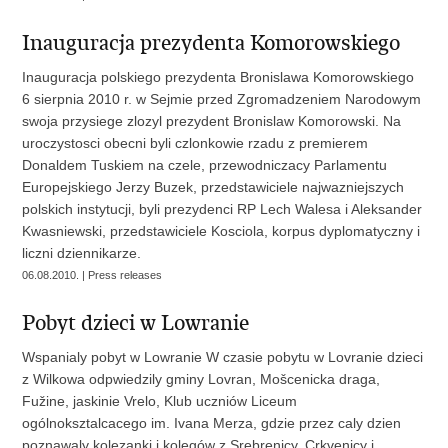
Inauguracja prezydenta Komorowskiego
Inauguracja polskiego prezydenta Bronislawa Komorowskiego
6 sierpnia 2010 r. w Sejmie przed Zgromadzeniem Narodowym
swoja przysiege zlozyl prezydent Bronislaw Komorowski. Na
uroczystosci obecni byli czlonkowie rzadu z premierem
Donaldem Tuskiem na czele, przewodniczacy Parlamentu
Europejskiego Jerzy Buzek, przedstawiciele najwazniejszych
polskich instytucji, byli prezydenci RP Lech Walesa i Aleksander
Kwasniewski, przedstawiciele Kosciola, korpus dyplomatyczny i
liczni dziennikarze.
06.08.2010. | Press releases
Pobyt dzieci w Lowranie
Wspanialy pobyt w Lowranie W czasie pobytu w Lovranie dzieci
z Wilkowa odpwiedzily gminy Lovran, Mošcenicka draga,
Fužine, jaskinie Vrelo, Klub uczniów Liceum
ogólnoksztalcacego im. Ivana Merza, gdzie przez caly dzien
poznawaly kolezanki i kolegów z Srebrenicy, Crkvenicy i