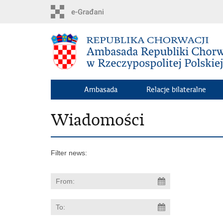
Skip
to
main
content
Ambasada
Relacje bilateralne
Wiadomości
Filter news: