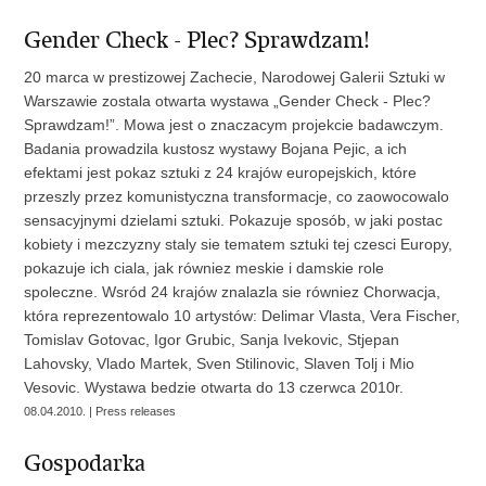
Gender Check - Plec? Sprawdzam!
20 marca w prestizowej Zachecie, Narodowej Galerii Sztuki w
Warszawie zostala otwarta wystawa „Gender Check - Plec?
Sprawdzam!”. Mowa jest o znaczacym projekcie badawczym.
Badania prowadzila kustosz wystawy Bojana Pejic, a ich
efektami jest pokaz sztuki z 24 krajów europejskich, które
przeszly przez komunistyczna transformacje, co zaowocowalo
sensacyjnymi dzielami sztuki. Pokazuje sposób, w jaki postac
kobiety i mezczyzny staly sie tematem sztuki tej czesci Europy,
pokazuje ich ciala, jak równiez meskie i damskie role
spoleczne. Wsród 24 krajów znalazla sie równiez Chorwacja,
która reprezentowalo 10 artystów: Delimar Vlasta, Vera Fischer,
Tomislav Gotovac, Igor Grubic, Sanja Ivekovic, Stjepan
Lahovsky, Vlado Martek, Sven Stilinovic, Slaven Tolj i Mio
Vesovic. Wystawa bedzie otwarta do 13 czerwca 2010r.
08.04.2010. | Press releases
Gospodarka