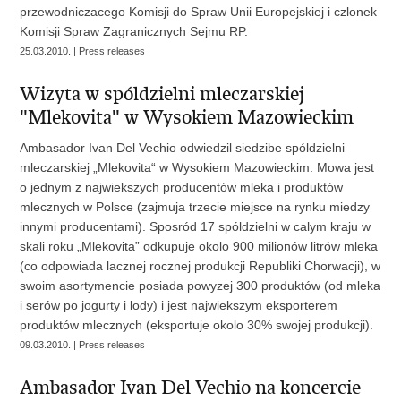
przewodniczacego Komisji do Spraw Unii Europejskiej i czlonek
Komisji Spraw Zagranicznych Sejmu RP.
25.03.2010. | Press releases
Wizyta w spóldzielni mleczarskiej
"Mlekovita" w Wysokiem Mazowieckim
Ambasador Ivan Del Vechio odwiedzil siedzibe spóldzielni
mleczarskiej „Mlekovita“ w Wysokiem Mazowieckim. Mowa jest
o jednym z najwiekszych producentów mleka i produktów
mlecznych w Polsce (zajmuja trzecie miejsce na rynku miedzy
innymi producentami). Sposród 17 spóldzielni w calym kraju w
skali roku „Mlekovita” odkupuje okolo 900 milionów litrów mleka
(co odpowiada lacznej rocznej produkcji Republiki Chorwacji), w
swoim asortymencie posiada powyzej 300 produktów (od mleka
i serów po jogurty i lody) i jest najwiekszym eksporterem
produktów mlecznych (eksportuje okolo 30% swojej produkcji).
09.03.2010. | Press releases
Ambasador Ivan Del Vechio na koncercie