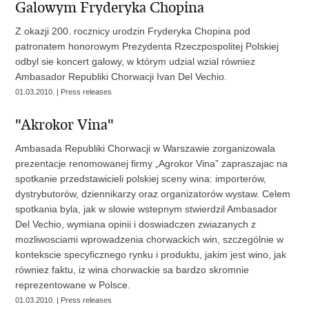
Galowym Fryderyka Chopina
Z okazji 200. rocznicy urodzin Fryderyka Chopina pod
patronatem honorowym Prezydenta Rzeczpospolitej Polskiej
odbyl sie koncert galowy, w którym udzial wzial równiez
Ambasador Republiki Chorwacji Ivan Del Vechio.
01.03.2010. | Press releases
"Akrokor Vina"
Ambasada Republiki Chorwacji w Warszawie zorganizowala
prezentacje renomowanej firmy „Agrokor Vina” zapraszajac na
spotkanie przedstawicieli polskiej sceny wina: importerów,
dystrybutorów, dziennikarzy oraz organizatorów wystaw. Celem
spotkania byla, jak w slowie wstepnym stwierdzil Ambasador
Del Vechio, wymiana opinii i doswiadczen zwiazanych z
mozliwosciami wprowadzenia chorwackich win, szczególnie w
kontekscie specyficznego rynku i produktu, jakim jest wino, jak
równiez faktu, iz wina chorwackie sa bardzo skromnie
reprezentowane w Polsce.
01.03.2010. | Press releases