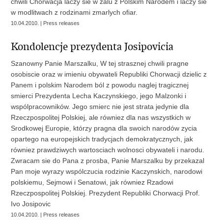
chwili Chorwacja laczy sie w zalu z Polskim Narodem i laczy sie
w modlitwach z rodzinami zmarlych ofiar.
10.04.2010. | Press releases
Kondolencje prezydenta Josipovicia
Szanowny Panie Marszalku, W tej strasznej chwili pragne
osobiscie oraz w imieniu obywateli Republiki Chorwacji dzielic z
Panem i polskim Narodem ból z powodu naglej tragicznej
smierci Prezydenta Lecha Kaczynskiego, jego Malzonki i
wspólpracowników. Jego smierc nie jest strata jedynie dla
Rzeczpospolitej Polskiej, ale równiez dla nas wszystkich w
Srodkowej Europie, którzy pragna dla swoich narodów zycia
opartego na europejskich tradycjach demokratycznych, jak
równiez prawdziwych wartosciach wolnosci obywateli i narodu.
Zwracam sie do Pana z prosba, Panie Marszalku by przekazal
Pan moje wyrazy wspólczucia rodzinie Kaczynskich, narodowi
polskiemu, Sejmowi i Senatowi, jak równiez Rzadowi
Rzeczpospolitej Polskiej. Prezydent Republiki Chorwacji Prof.
Ivo Josipovic
10.04.2010. | Press releases