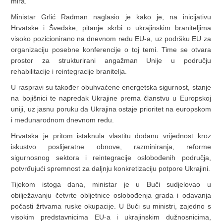
mira.
Ministar Grlić Radman naglasio je kako je, na inicijativu
Hrvatske i Švedske, pitanje skrbi o ukrajinskim braniteljima
visoko pozicionirano na dnevnom redu EU-a, uz podršku EU za
organizaciju posebne konferencije o toj temi. Time se otvara
prostor za strukturirani angažman Unije u području
rehabilitacije i reintegracije branitelja.
U raspravi su također obuhvaćene energetska sigurnost, stanje
na bojišnici te napredak Ukrajine prema članstvu u Europskoj
uniji, uz jasnu poruku da Ukrajina ostaje prioritet na europskom
i međunarodnom dnevnom redu.
Hrvatska je pritom istaknula vlastitu dodanu vrijednost kroz
iskustvo poslijeratne obnove, razminiranja, reforme
sigurnosnog sektora i reintegracije oslobođenih područja,
potvrđujući spremnost za daljnju konkretizaciju potpore Ukrajini.
Tijekom istoga dana, ministar je u Buči sudjelovao u
obilježavanju četvrte obljetnice oslobođenja grada i odavanja
počasti žrtvama ruske okupacije. U Buči su ministri, zajedno s
visokim predstavnicima EU-a i ukrajinskim dužnosnicima,