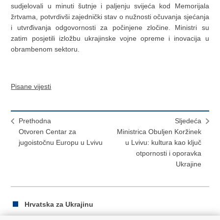
sudjelovali u minuti šutnje i paljenju svijeća kod Memorijala
žrtvama, potvrdivši zajednički stav o nužnosti očuvanja sjećanja
i utvrđivanja odgovornosti za počinjene zločine. Ministri su
zatim posjetili izložbu ukrajinske vojne opreme i inovacija u
obrambenom sektoru.
Pisane vijesti
Prethodna
Sljedeća
Otvoren Centar za
Ministrica Obuljen Koržinek
jugoistočnu Europu u Lvivu
u Lvivu: kultura kao ključ
otpornosti i oporavka
Ukrajine
Hrvatska za Ukrajinu