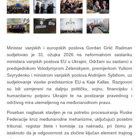
Ministar vanjskih i europskih poslova
Gordan Grlić Radman
sudjelovao je 31. ožujka 2026 na neformalnom sastanku
ministara vanjskih poslova EU u Ukrajini. Održani su sastanci s
predsjednikom
Volodymyrom Zelenskyem
, premijerkom
Yuliiom
Svyrydenko
i ministrom vanjskih poslova
Andriijem Sybihom
, uz
sudjelovanje visoke predstavnice EU-a
Kaje Kallas
. Razgovori
su bili usmjereni na daljnju političku, vojnu, financijsku i
humanitarnu potporu Ukrajini te na postizanje pravednog i
održivog mira utemeljenog na međunarodnom pravu.
Poseban naglasak stavljen je na potrebu procesuiranja Ruske
Federacije kroz međunarodne mehanizme, uključujući posebni
tribunal, registar štete i komisije za naknadu, pri čemu je
istaknuto da je odgovornost za zločine ključan element trajnog