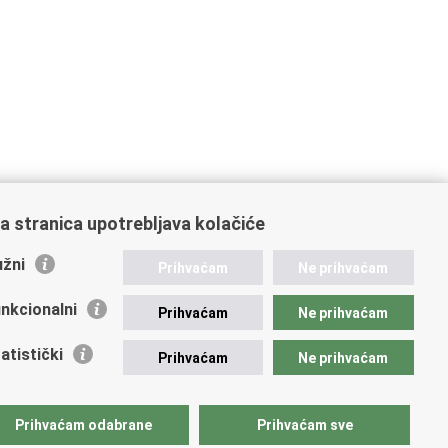
a stranica upotrebljava kolačiće
žni
Prihvaćam
Ne prihvaćam
nkcionalni
Prihvaćam
Ne prihvaćam
atistički
Prihvaćam
Ne prihvaćam
Prihvaćam odabrane
Prihvaćam sve