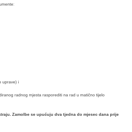
kumente:
e uprave) i
iranog radnog mjesta rasporediti na rad u matično tijelo
raju. Zamolbe se upućuju dva tjedna do mjesec dana prije