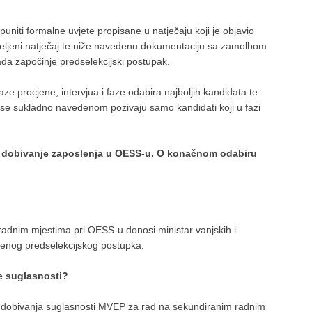
uniti formalne uvjete propisane u natječaju koji je objavio
eljeni natječaj te niže navedenu dokumentaciju sa zamolbom
tada započinje predselekcijski postupak.
aze procjene, intervjua i faze odabira najboljih kandidata te
u se sukladno navedenom pozivaju samo kandidati koji u fazi
i dobivanje zaposlenja u OESS-u. O konačnom odabiru
adnim mjestima pri OESS-u donosi ministar vanjskih i
denog predselekcijskog postupka.
e suglasnosti?
i dobivanja suglasnosti MVEP za rad na sekundiranim radnim