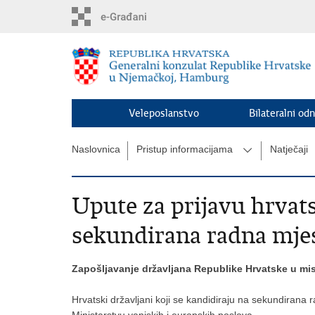
Preskoči
na
glavni
sadržaj
Veleposlanstvo
Bilateralni odn
Naslovnica
Pristup informacijama
Natječaji
Upute za prijavu hrvat
sekundirana radna mje
Zapošljavanje državljana Republike Hrvatske u mi
Hrvatski državljani koji se kandidiraju na sekundirana
Ministarstvu vanjskih i europskih poslova.