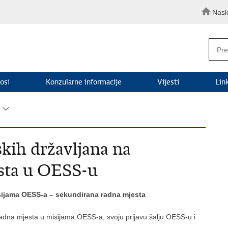
Nasl
osi
Konzularne informacije
Vijesti
Lin
skih državljana na
sta u OESS-u
sijama OESS-a – sekundirana radna mjesta
 radna mjesta u misijama OESS-a, svoju prijavu šalju OESS-u i