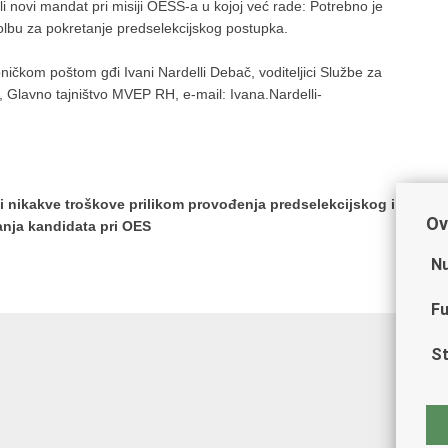
li novi mandat pri misiji OESS-a u kojoj već rade: Potrebno je
molbu za pokretanje predselekcijskog postupka.
čkom poštom gđi Ivani Nardelli Debač, voditeljici Službe za
 Glavno tajništvo MVEP RH, e-mail: Ivana.Nardelli-
i nikakve troškove prilikom provođenja predselekcijskog i
Ov
anja kandidata pri OES
Nu
Fu
St