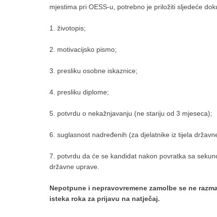
mjestima pri OESS-u, potrebno je priložiti sljedeće do
1. životopis;
2. motivacijsko pismo;
3. presliku osobne iskaznice;
4. presliku diplome;
5. potvrdu o nekažnjavanju (ne stariju od 3 mjeseca);
6. suglasnost nadređenih (za djelatnike iz tijela državn
7. potvrdu da će se kandidat nakon povratka sa sekund
državne uprave.
Nepotpune i nepravovremene zamolbe se ne razmat
isteka roka za prijavu na natječaj.