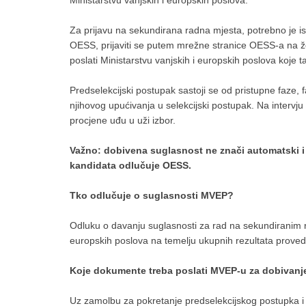
Za prijavu na sekundirana radna mjesta, potrebno je isp
OESS, prijaviti se putem mrežne stranice OESS-a na ž
poslati Ministarstvu vanjskih i europskih poslova koje 
Predselekcijski postupak sastoji se od pristupne faze, f
njihovog upućivanja u selekcijski postupak. Na intervj
procjene uđu u uži izbor.
Važno: dobivena suglasnost ne znači automatski 
kandidata odlučuje OESS.
Tko odlučuje o suglasnosti MVEP?
Odluku o davanju suglasnosti za rad na sekundiranim r
europskih poslova na temelju ukupnih rezultata prove
Koje dokumente treba poslati MVEP-u za dobivanj
Uz zamolbu za pokretanje predselekcijskog postupka 