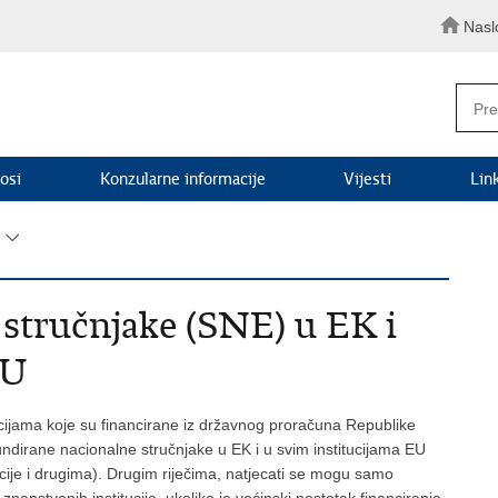
Nasl
osi
Konzularne informacije
Vijesti
Lin
 stručnjake (SNE) u EK i
EU
tucijama koje su financirane iz državnog proračuna Republike
ndirane nacionalne stručnjake u EK i u svim institucijama EU
cije i drugima). Drugim riječima, natjecati se mogu samo
 znanstvenih institucija, ukoliko je većinski postotak financiranja