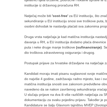
institucije iz državnog proračuna RH.
Natječaj može biti
'cost-free'
za EU instituciju, što zna
sekundiranje u EU instituciju snosi sve troškove puta,
osobni dohodak te nastavlja plaćati sva zakonima pro
Druga vrsta natječaja je kad matična institucija nastav
davanja u RH, a EU institucija dodatno plaća dnevnic
puta i neke druge manje troškove
(sufinanciranje)
. S
dio troškova zdravstvenog osiguranja i drugog.
Postupak prijave za hrvatske državljane na natječaje za
Kandidati moraju imati pisanu suglasnost svoje matične 
do najviše 4 godine, zadržavaju radno mjesto, kao i sv
matična institucija snositi sve zakonom predviđene obv
navedeno da se nakon završenog sekundiranja vraćaju ra
U slučaju prijave na dva ili više različitih natječaja 
dokumentaciju za svaku pojedinu prijavu. Također je po
Kandidature se šalju Glavnom tajništvu MVEP (životopis