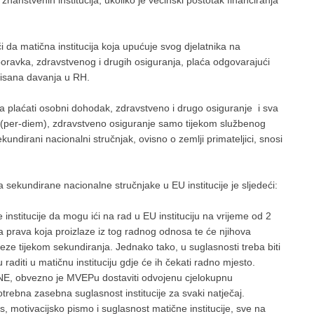
či da matična institucija koja upućuje svog djelatnika na
 boravka, zdravstvenog i drugih osiguranja, plaća odgovarajući
pisana davanja u RH.
lja plaćati osobni dohodak, zdravstveno i drugo osiguranje i sva
e (per-diem), zdravstveno osiguranje samo tijekom službenog
ekundirani nacionalni stručnjak, ovisno o zemlji primateljici, snosi
 sekundirane nacionalne stručnjake u EU institucije je sljedeći:
institucije da mogu ići na rad u EU instituciju na vrijeme od 2
a prava koja proizlaze iz tog radnog odnosa te će njihova
eze tijekom sekundiranja. Jednako tako, u suglasnosti treba biti
diti u matičnu instituciju gdje će ih čekati radno mjesto.
za SNE, obvezno je MVEPu dostaviti odvojenu cjelokupnu
trebna zasebna suglasnost institucije za svaki natječaj.
, motivacijsko pismo i suglasnost matične institucije, sve na