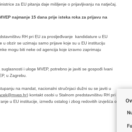
strice za EU pitanja daje mišljenje o prijavljivanju na natječaj.
MVEP najmanje 15 dana prije isteka roka za prijavu na
stavništvu RH pri EU za prosljeđivanje kandidature u EU
e u obzir se uzimaju samo prijave koje su u EU instituciju
imke mogu biti neke od agencija koje izravno zaprimaju
a suglasnosti i uloge MVEP, potrebno je javiti se gospođi Ivani
EP, u Zagrebu.
upanju na mandat, nacionalni stručnjaci dužni su se javiti u
Pacek@mvep.hr
) kontakt osobi u Stalnom predstavništvu RH pri
Ov
nje u EU institucije, između ostalog i zbog redovitih izvješća o
Nu
Fu