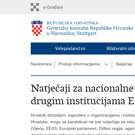
Preskoči
na
glavni
sadržaj
Veleposlanstvo
Bilateralni odn
Naslovnica
Pristup informacijama
Natječaji
Natječaji za nacionalne
drugim institucijama 
Hrvatski državljani, zaposleni u organizacijama i insti
Hrvatske, mogu se kandidirati na sve natječaje za seku
(Vijeće, EEAS, Europski parlament, Odbor regija, agen
djelatnici tijela državne, područne i lokalne uprave te iz