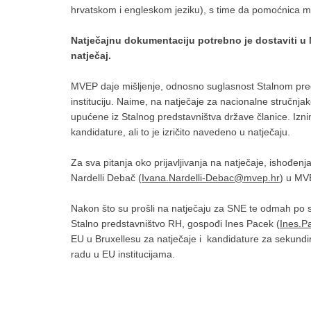
hrvatskom i engleskom jeziku), s time da pomoćnica mini
Natječajnu dokumentaciju potrebno je dostaviti u 
natječaj.
MVEP daje mišljenje, odnosno suglasnost Stalnom pred
instituciju. Naime, na natječaje za nacionalne stručnjak
upućene iz Stalnog predstavništva države članice. Izn
kandidature, ali to je izričito navedeno u natječaju.
Za sva pitanja oko prijavljivanja na natječaje, ishođenj
Nardelli Debač (
Ivana.Nardelli-Debac@mvep.hr
) u MV
Nakon što su prošli na natječaju za SNE te odmah po st
Stalno predstavništvo RH, gospođi Ines Pacek (
Ines.
EU u Bruxellesu za natječaje i kandidature za sekundira
radu u EU institucijama.