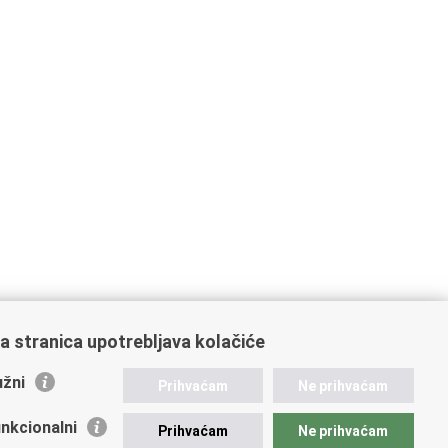
a stranica upotrebljava kolačiće
žni
Prihvaćam
Ne prihvaćam
nkcionalni
Prihvaćam
Ne prihvaćam