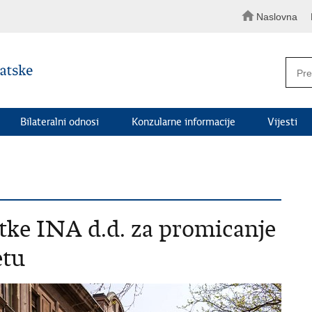
Naslovna
Bilateralni odnosi
Konzularne informacije
Vijesti
rtke INA d.d. za promicanje
etu