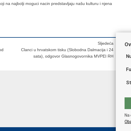
 koji na najbolji moguci nacin predstavljaju našu kulturu i njena
Sljedeća
Ov
od
Clanci u hrvatskom tisku (Slobodna Dalmacija i 24
Nu
sata), odgovor Glasnogovornika MVPEI RH
Fu
St
Na 
Oba