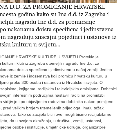
NA D.D. ZA PROMICANJE HRVATSKE
sta godina kako su Ina d.d. iz Zagreba i
eljili nagradu Ine d.d. za promicanje
 po nakanama doista specificna i jedinstvena
om nagraduju znacajni pojedinci i ustanove iz
sku kulturu u svijetu...
CANJE HRVATSKE KULTURE U SVIJETU Proteklo je
 kulturni klub iz Zagreba utemeljili nagradu Ine d.d. za
akanama doista specificna i jedinstvena u našoj zemlji. Jedino
ove iz zemlje i inozemstva koji promicu hrvatsku kulturu u
vljeno preko 300 osoba i ustanova iz Hrvatske i svijeta. O
opisima, knjigama, radijskim i televizijskim emisijama. Dobitnici
 svojim interesnim podrucjima nastavili raditi na promidžbi
a vidljiv je i po objavljenim radovima dobitnika nakon primljene
 pred velikim brojem utemeljenih prijedloga, imaju težak
stanovu. Tako ce zacijelo biti i ove, mogli bismo reci jubilarne
jeta, da u svojem okruženju, u društvu, zemlji, ustanovi,
ijedne osobe i institucije, umjetnicke udruge, organizatore