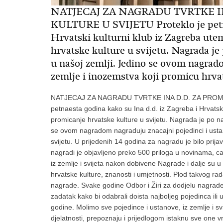
NATJECAJ ZA NAGRADU TVRTKE I
KULTURE U SVIJETU Proteklo je petnae
Hrvatski kulturni klub iz Zagreba utem
hrvatske kulture u svijetu. Nagrada je
u našoj zemlji. Jedino se ovom nagrad
zemlje i inozemstva koji promicu hrvat
NATJECAJ ZA NAGRADU TVRTKE INA D.D. ZA PROMI
petnaesta godina kako su Ina d.d. iz Zagreba i Hrvatski
promicanje hrvatske kulture u svijetu. Nagrada je po n
se ovom nagradom nagraduju znacajni pojedinci i ustan
svijetu. U prijedenih 14 godina za nagradu je bilo prija
nagradi je objavljeno preko 500 priloga u novinama, cas
iz zemlje i svijeta nakon dobivene Nagrade i dalje su u
hrvatske kulture, znanosti i umjetnosti. Plod takvog rad
nagrade. Svake godine Odbor i Žiri za dodjelu nagrade,
zadatak kako bi odabrali doista najboljeg pojedinca ili u
godine. Molimo sve pojedince i ustanove, iz zemlje i svi
djelatnosti, prepoznaju i prijedlogom istaknu sve one vr