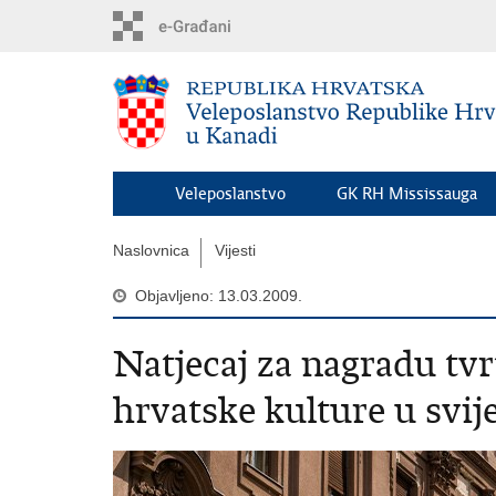
Preskoči
na
glavni
sadržaj
Veleposlanstvo
GK RH Mississauga
Naslovnica
Vijesti
Objavljeno: 13.03.2009.
Natjecaj za nagradu tv
hrvatske kulture u svij