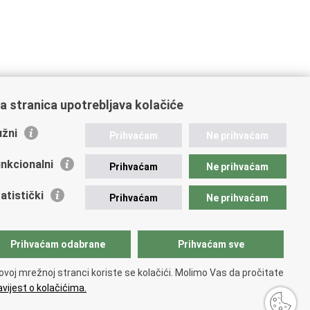
a stranica upotrebljava kolačiće
žni
Prihvaćam
Ne prihvaćam
nkcionalni
Prihvaćam
Ne prihvaćam
atistički
Prihvaćam
Ne prihvaćam
Prihvaćam odabrane
Prihvaćam sve
ovoj mrežnoj stranci koriste se kolačići. Molimo Vas da pročitate
vijest o kolačićima.