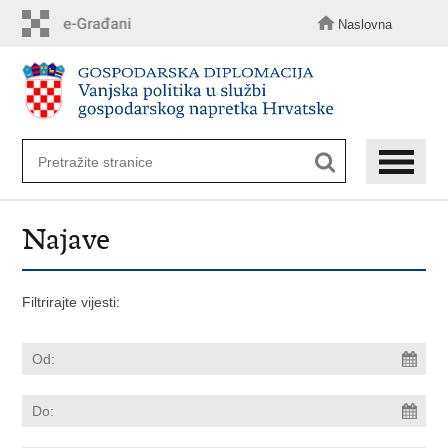
Preskoči
na
Naslovna
glavni
sadržaj
Najave
Filtrirajte vijesti: