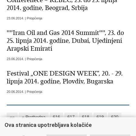
Conferenece – REBEC, 23. do 25. lipnja
2014. godine, Beograd, Srbija
23.06.2014. | Priopćenja
''''Iran Oil and Gas 2014 Summit'''', 23. do
25. lipnja 2014. godine, Dubai, Ujedinjeni
Arapski Emirati
23.06.2014. | Priopćenja
Festival „ONE DESIGN WEEK“, 20. - 29.
lipnja 2014. godine, Plovdiv, Bugarska
20.06.2014. | Priopćenja
««
« Prethodna
616
617
618
619
620
Ova stranica upotrebljava kolačiće
621
622
623
624
625
Sljedeća »
»»