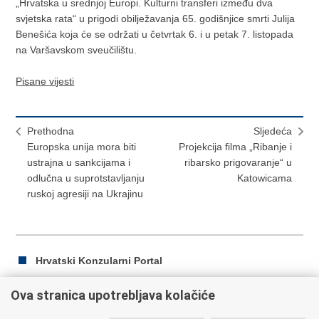
„Hrvatska u srednjoj Europi. Kulturni transferi između dva
svjetska rata“ u prigodi obilježavanja 65. godišnjice smrti Julija
Benešića koja će se održati u četvrtak 6. i u petak 7. listopada
na Varšavskom sveučilištu.
Pisane vijesti
Prethodna
Sljedeća
Europska unija mora biti
Projekcija filma „Ribanje i
ustrajna u sankcijama i
ribarsko prigovaranje“ u
odlučna u suprotstavljanju
Katowicama
ruskoj agresiji na Ukrajinu
Hrvatski Konzularni Portal
Ova stranica upotrebljava kolačiće