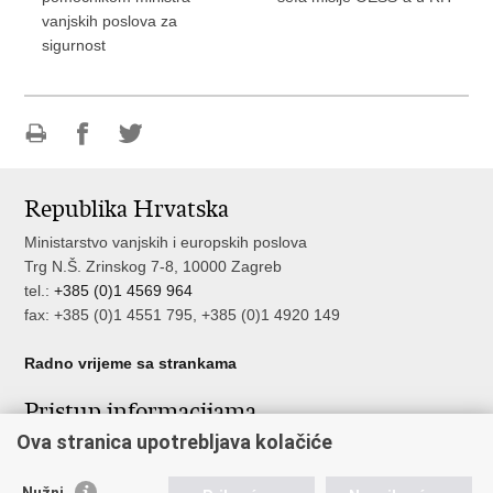
vanjskih poslova za
sigurnost
Ispiši
Podijeli
Podijeli
stranicu
na
na
Republika Hrvatska
Facebooku
Twitteru
Ministarstvo vanjskih i europskih poslova
Trg N.Š. Zrinskog 7-8, 10000 Zagreb
tel.:
+385 (0)1 4569 964
fax: +385 (0)1 4551 795, +385 (0)1 4920 149
Radno vrijeme sa strankama
Pristup informacijama
Ova stranica upotrebljava kolačiće
Pristup informacijama
Službenik za zaštitu osobnih podataka