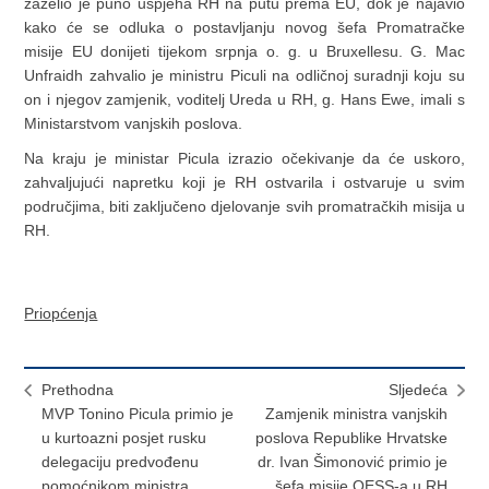
zaželio je puno uspjeha RH na putu prema EU, dok je najavio
kako će se odluka o postavljanju novog šefa Promatračke
misije EU donijeti tijekom srpnja o. g. u Bruxellesu. G. Mac
Unfraidh zahvalio je ministru Piculi na odličnoj suradnji koju su
on i njegov zamjenik, voditelj Ureda u RH, g. Hans Ewe, imali s
Ministarstvom vanjskih poslova.
Na kraju je ministar Picula izrazio očekivanje da će uskoro,
zahvaljujući napretku koji je RH ostvarila i ostvaruje u svim
područjima, biti zaključeno djelovanje svih promatračkih misija u
RH.
Priopćenja
Prethodna
Sljedeća
MVP Tonino Picula primio je
Zamjenik ministra vanjskih
u kurtoazni posjet rusku
poslova Republike Hrvatske
delegaciju predvođenu
dr. Ivan Šimonović primio je
pomoćnikom ministra
šefa misije OESS-a u RH