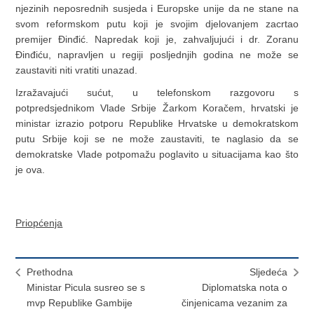
njezinih neposrednih susjeda i Europske unije da ne stane na
svom reformskom putu koji je svojim djelovanjem zacrtao
premijer Đinđić. Napredak koji je, zahvaljujući i dr. Zoranu
Đinđiću, napravljen u regiji posljednjih godina ne može se
zaustaviti niti vratiti unazad.
Izražavajući sućut, u telefonskom razgovoru s
potpredsjednikom Vlade Srbije Žarkom Koračem, hrvatski je
ministar izrazio potporu Republike Hrvatske u demokratskom
putu Srbije koji se ne može zaustaviti, te naglasio da se
demokratske Vlade potpomažu poglavito u situacijama kao što
je ova.
Priopćenja
Prethodna
Sljedeća
Ministar Picula susreo se s
Diplomatska nota o
mvp Republike Gambije
činjenicama vezanim za