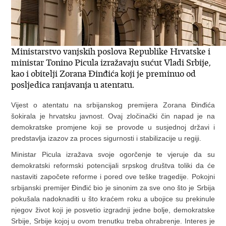
Ministarstvo vanjskih poslova Republike Hrvatske i
ministar Tonino Picula izražavaju sućut Vladi Srbije,
kao i obitelji Zorana Đinđića koji je preminuo od
posljedica ranjavanja u atentatu.
Vijest o atentatu na srbijanskog premijera Zorana Đinđića
šokirala je hrvatsku javnost. Ovaj zločinački čin napad je na
demokratske promjene koji se provode u susjednoj državi i
predstavlja izazov za proces sigurnosti i stabilizacije u regiji.
Ministar Picula izražava svoje ogorčenje te vjeruje da su
demokratski reformski potencijali srpskog društva toliki da će
nastaviti započete reforme i pored ove teške tragedije. Pokojni
srbijanski premijer Đinđić bio je sinonim za sve ono što je Srbija
pokušala nadoknaditi u što kraćem roku a ubojice su prekinule
njegov život koji je posvetio izgradnji jedne bolje, demokratske
Srbije, Srbije kojoj u ovom trenutku treba ohrabrenje. Interes je