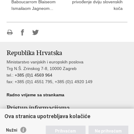
Baboucarrom Blaiseom
privođenje dviju slovenskih
Ismailaom Jagneom...
koča
Ispiši
Podijeli
Podijeli
stranicu
na
na
Republika Hrvatska
Facebooku
Twitteru
Ministarstvo vanjskih i europskih poslova
Trg N.Š. Zrinskog 7-8, 10000 Zagreb
tel.:
+385 (0)1 4569 964
fax: +385 (0)1 4551 795, +385 (0)1 4920 149
Radno vrijeme sa strankama
Pristup informacijama
Ova stranica upotrebljava kolačiće
Pristup informacijama
Službenik za zaštitu osobnih podataka
Nužni
Nepravilnosti
Prihvaćam
Ne prihvaćam