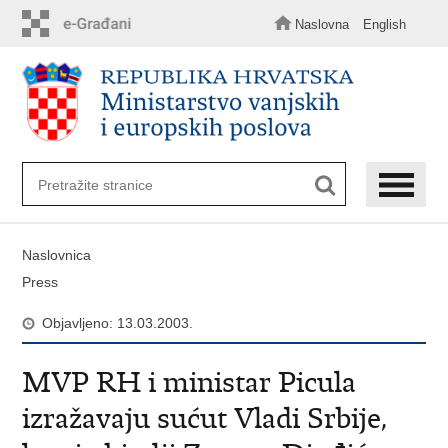
Preskoči
na
Naslovna
English
glavni
sadržaj
Naslovnica
Press
Objavljeno: 13.03.2003.
MVP RH i ministar Picula
izražavaju sućut Vladi Srbije,