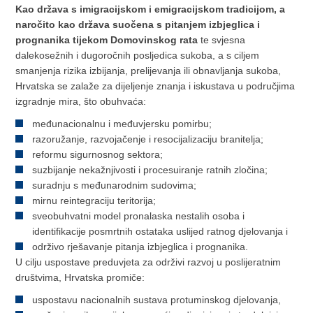
Kao država s imigracijskom i emigracijskom tradicijom, a
naročito kao država suočena s pitanjem izbjeglica i
prognanika tijekom Domovinskog rata
te svjesna
dalekosežnih i dugoročnih posljedica sukoba, a s ciljem
smanjenja rizika izbijanja, prelijevanja ili obnavljanja sukoba,
Hrvatska se zalaže za dijeljenje znanja i iskustava u područjima
izgradnje mira, što obuhvaća:
međunacionalnu i međuvjersku pomirbu;
razoružanje, razvojačenje i resocijalizaciju branitelja;
reformu sigurnosnog sektora;
suzbijanje nekažnjivosti i procesuiranje ratnih zločina;
suradnju s međunarodnim sudovima;
mirnu reintegraciju teritorija;
sveobuhvatni model pronalaska nestalih osoba i
identifikacije posmrtnih ostataka uslijed ratnog djelovanja i
održivo rješavanje pitanja izbjeglica i prognanika.
U cilju uspostave preduvjeta za održivi razvoj u poslijeratnim
društvima, Hrvatska promiče:
uspostavu nacionalnih sustava protuminskog djelovanja,