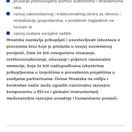
pružanje psihosocijalne pomoći sudionicima i stradalnicima
rata,
razvoj zakonodavnog i institucionalnog okvira za obnovu i
revitalizaciju gospodarstva, s posebnim naglaskom na
turizam te
razvoj sustava socijalne zaštite.
Hrvatska nastavlja prikupljati i usustavljivati iskustava o
procesima kroz koje je prolazila u svojoj suvremenoj
povijesti, čime će biti omogućeno stvaranje,
institucionaliziranje, očuvanje i prijenos nacionalne
memorije, koja će biti nadograđivana iskustvima
prikupljenima u izvješćima o provedenim projektima u
zemljama partnericama. Ovime Hrvatska na vidljiv i
konkretan način može ugraditi nacionalnu razvojnu
komponentu u EU-ov i globalni instrumentarij
međunarodne razvojne suradnje i humanitarne pomoći.