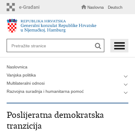
Preskoči
na
Naslovna
Deutsch
glavni
sadržaj
Naslovnica
Vanjska politika
Multilateralni odnosi
Razvojna suradnja i humanitarna pomoć
Poslijeratna demokratska
tranzicija