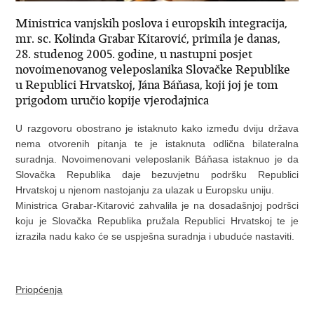
Ministrica vanjskih poslova i europskih integracija,
mr. sc. Kolinda Grabar Kitarović, primila je danas,
28. studenog 2005. godine, u nastupni posjet
novoimenovanog veleposlanika Slovačke Republike
u Republici Hrvatskoj, Jána Báňasa, koji joj je tom
prigodom uručio kopije vjerodajnica
U razgovoru obostrano je istaknuto kako između dviju država
nema otvorenih pitanja te je istaknuta odlična bilateralna
suradnja. Novoimenovani veleposlanik Báňasa istaknuo je da
Slovačka Republika daje bezuvjetnu podršku Republici
Hrvatskoj u njenom nastojanju za ulazak u Europsku uniju.
Ministrica Grabar-Kitarović zahvalila je na dosadašnjoj podršci
koju je Slovačka Republika pružala Republici Hrvatskoj te je
izrazila nadu kako će se uspješna suradnja i ubuduće nastaviti.
Priopćenja