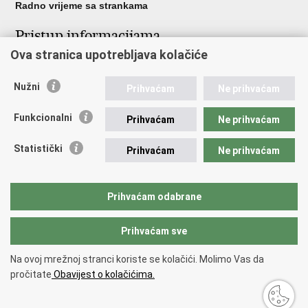
Radno vrijeme sa strankama
Pristup informacijama
Ova stranica upotrebljava kolačiće
Pristup informacijama
Službenik za zaštitu osobnih podataka
Nužni
Nepravilnosti
Prihvaćam
Ne prihvaćam
Neetično postupanje
Funkcionalni
Prihvaćam
Ne prihvaćam
Važne poveznice
Statistički
Prihvaćam
Ne prihvaćam
Javna nabava u MVEP-u
Natječaji
Nadzor rada i unutarnja revizija službe vanjskih poslova
Prihvaćam odabrane
Pučki pravobranitelj
Prihvaćam sve
Povratak na vrh
Na ovoj mrežnoj stranci koriste se kolačići. Molimo Vas da
Copyright © 2026 Ministarstvo vanjskih i europskih poslova.
Uvjeti
pročitate
Obavijest o kolačićima.
korištenja
.
Izjava o pristupačnosti
.