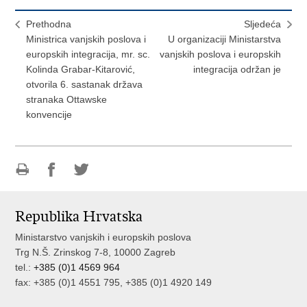
Prethodna
Sljedeća
Ministrica vanjskih poslova i
U organizaciji Ministarstva
europskih integracija, mr. sc.
vanjskih poslova i europskih
Kolinda Grabar-Kitarović,
integracija održan je
otvorila 6. sastanak država
stranaka Ottawske
konvencije
Ispiši
Podijeli
Podijeli
stranicu
na
na
Republika Hrvatska
Facebooku
Twitteru
Ministarstvo vanjskih i europskih poslova
Trg N.Š. Zrinskog 7-8, 10000 Zagreb
tel.:
+385 (0)1 4569 964
fax: +385 (0)1 4551 795, +385 (0)1 4920 149