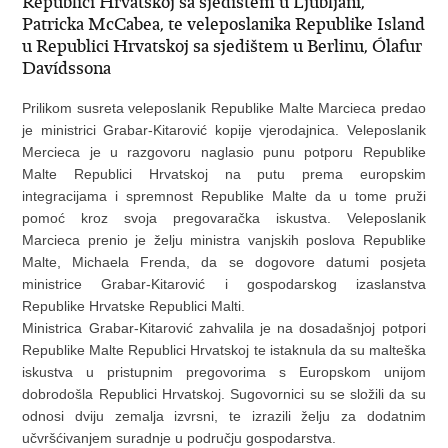
Republici Hrvatskoj sa sjedištem u Ljubljani,
Patricka McCabea, te veleposlanika Republike Island
u Republici Hrvatskoj sa sjedištem u Berlinu, Ólafur
Davídssona
Prilikom susreta veleposlanik Republike Malte Marcieca predao
je ministrici Grabar-Kitarović kopije vjerodajnica. Veleposlanik
Mercieca je u razgovoru naglasio punu potporu Republike
Malte Republici Hrvatskoj na putu prema europskim
integracijama i spremnost Republike Malte da u tome pruži
pomoć kroz svoja pregovaračka iskustva. Veleposlanik
Marcieca prenio je želju ministra vanjskih poslova Republike
Malte, Michaela Frenda, da se dogovore datumi posjeta
ministrice Grabar-Kitarović i gospodarskog izaslanstva
Republike Hrvatske Republici Malti.
Ministrica Grabar-Kitarović zahvalila je na dosadašnjoj potpori
Republike Malte Republici Hrvatskoj te istaknula da su malteška
iskustva u pristupnim pregovorima s Europskom unijom
dobrodošla Republici Hrvatskoj. Sugovornici su se složili da su
odnosi dviju zemalja izvrsni, te izrazili želju za dodatnim
učvršćivanjem suradnje u području gospodarstva.