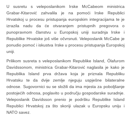
U susretu s veleposlanikom Irske McCabeom ministrica
Grabar-Kitarović zahvalila je na pomoći Irske Republici
Hrvatskoj u procesu pristupanja europskim integracijama te je
izrazila nadu da će otvaranjem pristupnih pregovora o
punopravnom članstvu u Europskoj uniji suradnja Irske i
Republike Hrvatske još više očvrsnuti. Veleposlanik McCabe je
ponudio pomoć i iskustva Irske u procesu pristupanja Europskoj
uniji.
Prilikom susreta s veleposlanikom Republike Island, Ólafurom
Davídssonom, ministrica Grabar-Kitarović naglasila je kako je
Republika Island prva država koja je priznala Republiku
Hrvatsku te da dvije zemlje njeguju uspješne bilateralne
odnose. Sugovornici su se složili da ima mjesta za poboljšanje
postojećih odnosa, poglavito u području gospodarske suradnje.
Veleposlanik Davídsson prenio je podršku Republike Island
Republici Hrvatskoj za što skoriji ulazak u Europsku uniju i
NATO savez.