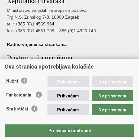
Republika Hrvatska
Ministarstvo vanjskih i europskih poslova
Trg N.Š. Zrinskog 7-8, 10000 Zagreb
tel.:
+385 (0)1 4569 964
fax: +385 (0)1 4551 795, +385 (0)1 4920 149
Radno vrijeme sa strankama
Pristup informacijama
Ova stranica upotrebljava kolačiće
Pristup informacijama
Službenik za zaštitu osobnih podataka
Nužni
Nepravilnosti
Prihvaćam
Ne prihvaćam
Neetično postupanje
Funkcionalni
Prihvaćam
Ne prihvaćam
Važne poveznice
Statistički
Prihvaćam
Ne prihvaćam
Javna nabava u MVEP-u
Natječaji
Nadzor rada i unutarnja revizija službe vanjskih poslova
Prihvaćam odabrane
Pučki pravobranitelj