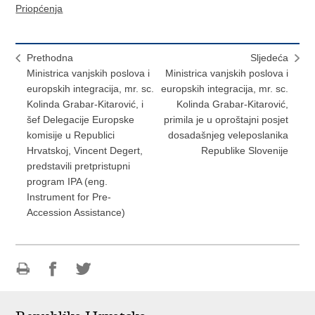
Priopćenja
Prethodna
Sljedeća
Ministrica vanjskih poslova i
Ministrica vanjskih poslova i
europskih integracija, mr. sc.
europskih integracija, mr. sc.
Kolinda Grabar-Kitarović, i
Kolinda Grabar-Kitarović,
šef Delegacije Europske
primila je u oproštajni posjet
komisije u Republici
dosadašnjeg veleposlanika
Hrvatskoj, Vincent Degert,
Republike Slovenije
predstavili pretpristupni
program IPA (eng.
Instrument for Pre-
Accession Assistance)
Ispiši
Podijeli
Podijeli
stranicu
na
na
Facebooku
Twitteru