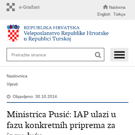
Preskoči
na
Naslovna
glavni
English
Türkçe
sadržaj
Naslovnica
Vijesti
Objavljeno: 30.10.2014.
Ministrica Pusić: IAP ulazi u
fazu konkretnih priprema za