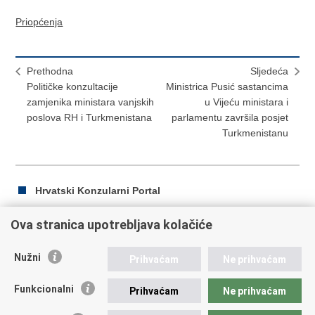
Priopćenja
Prethodna
Sljedeća
Političke konzultacije
Ministrica Pusić sastancima
zamjenika ministara vanjskih
u Vijeću ministara i
poslova RH i Turkmenistana
parlamentu završila posjet
Turkmenistanu
Hrvatski Konzularni Portal
Ova stranica upotrebljava kolačiće
Ispiši
Podijeli
Podijeli
Nužni
Prihvaćam
Ne prihvaćam
stranicu
na
na
Republika Hrvatska
Facebooku
Twitteru
Funkcionalni
Prihvaćam
Ne prihvaćam
Ministarstvo vanjskih i europskih poslova