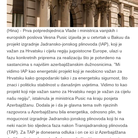
(Hina) - Prva potpredsjednica Vlade i ministrica vanjskih i
europskih poslova Vesna Pusic izjavila je u cetvrtak u Bakuu da
projekt izgradnje Jadransko-jonskog plinovoda (IAP), koji je
važan za Hrvatsku i cijelu regiju jugoistocne Europe, ulazi u
fazu konkretnih priprema za realizaciju što je potvrdeno na
sastancima s najvišim azerbajdžanskim dužnosnicima. "Mi
vidimo IAP kao energetski projekt koji je neobicno važan za
Hrvatsku kako gospodarski tako i za energetsku sigurnost, što
znaci i politicku stabilnost u današnjim uvjetima. Vidimo to kao
projekt koji nije važan samo za Hrvatsku nego je važan za cijelu
našu regiju", istaknula je ministrica Pusic na kraju posjeta
Azerbajdžanu. Dodala je i da je glavna tema svih njezinih
razgovora u Azerbajdžanu bila energetika, odnosno plin, te
mogucnost izgradnje Jadransko-jonskog plinovoda koji bi na
neki nacin bio sljedeca faza nakon Transjadranskog plinovoda
(TAP). Za TAP je donesena odluka i on ce ici iz Azerbajdžana