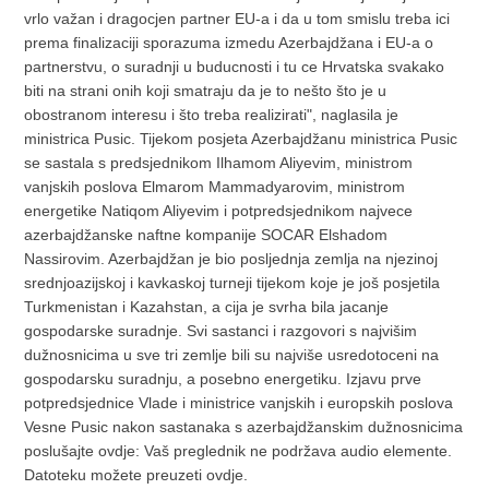
vrlo važan i dragocjen partner EU-a i da u tom smislu treba ici
prema finalizaciji sporazuma izmedu Azerbajdžana i EU-a o
partnerstvu, o suradnji u buducnosti i tu ce Hrvatska svakako
biti na strani onih koji smatraju da je to nešto što je u
obostranom interesu i što treba realizirati", naglasila je
ministrica Pusic. Tijekom posjeta Azerbajdžanu ministrica Pusic
se sastala s predsjednikom Ilhamom Aliyevim, ministrom
vanjskih poslova Elmarom Mammadyarovim, ministrom
energetike Natiqom Aliyevim i potpredsjednikom najvece
azerbajdžanske naftne kompanije SOCAR Elshadom
Nassirovim. Azerbajdžan je bio posljednja zemlja na njezinoj
srednjoazijskoj i kavkaskoj turneji tijekom koje je još posjetila
Turkmenistan i Kazahstan, a cija je svrha bila jacanje
gospodarske suradnje. Svi sastanci i razgovori s najvišim
dužnosnicima u sve tri zemlje bili su najviše usredotoceni na
gospodarsku suradnju, a posebno energetiku. Izjavu prve
potpredsjednice Vlade i ministrice vanjskih i europskih poslova
Vesne Pusic nakon sastanaka s azerbajdžanskim dužnosnicima
poslušajte ovdje: Vaš preglednik ne podržava audio elemente.
Datoteku možete preuzeti ovdje.