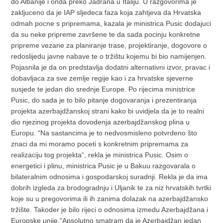
do Albanije i onda preko Jadrana u Italiju. U razgovorima je
zakljuceno da je IAP sljedeca faza koja zahtjeva da Hrvatska
odmah pocne s pripremama, kazala je ministrica Pusic dodajuci
da su neke pripreme završene te da sada pocinju konkretne
pripreme vezane za planiranje trase, projektiranje, dogovore o
redoslijedu javne nabave te o tržištu kojemu bi bio namijenjen.
Pojasnila je da on predstavlja dodatni alternativni izvor, pravac i
dobavljaca za sve zemlje regije kao i za hrvatske sjeverne
susjede te jedan dio srednje Europe. Po rijecima ministrice
Pusic, do sada je to bilo pitanje dogovaranja i prezentiranja
projekta azerbajdžanskoj strani kako bi uvidjela da je to realni
dio njezinog projekta dovodenja azerbajdžanskog plina u
Europu. "Na sastancima je to nedvosmisleno potvrdeno što
znaci da mi moramo poceti s konkretnim pripremama za
realizaciju tog projekta“, rekla je ministrica Pusic. Osim o
energetici i plinu, ministrica Pusic je u Bakuu razgovarala o
bilateralnim odnosima i gospodarskoj suradnji. Rekla je da ima
dobrih izgleda za brodogradnju i Uljanik te za niz hrvatskih tvrtki
koje su u pregovorima ili ih zanima dolazak na azerbajdžansko
tržište. Takoder je bilo rijeci o odnosima izmedu Azerbajdžana i
Europske unije."Apsolutno smatram da je Azerbajdžan jedan