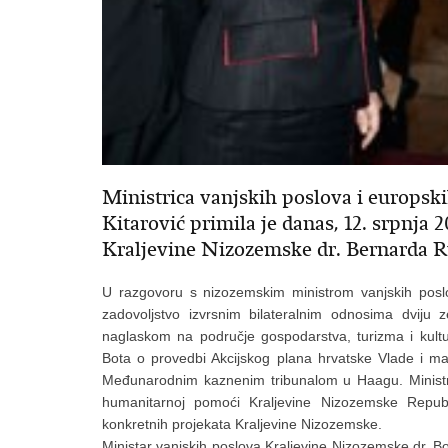
Ministrica vanjskih poslova i europski
Kitarović primila je danas, 12. srpnja 
Kraljevine Nizozemske dr. Bernarda R
U razgovoru s nizozemskim ministrom vanjskih poslov
zadovoljstvo izvrsnim bilateralnim odnosima dviju 
naglaskom na područje gospodarstva, turizma i kulture.
Bota o provedbi Akcijskog plana hrvatske Vlade i ma
Međunarodnim kaznenim tribunalom u Haagu. Ministrica
humanitarnoj pomoći Kraljevine Nizozemske Republ
konkretnih projekata Kraljevine Nizozemske.
Ministar vanjskih poslova Kraljevine Nizozemske dr. B