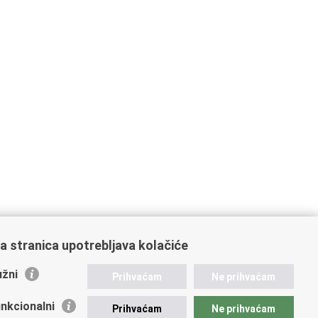
a stranica upotrebljava kolačiće
žni
Prihvaćam
Ne prihvaćam
nkcionalni
Prihvaćam
Ne prihvaćam