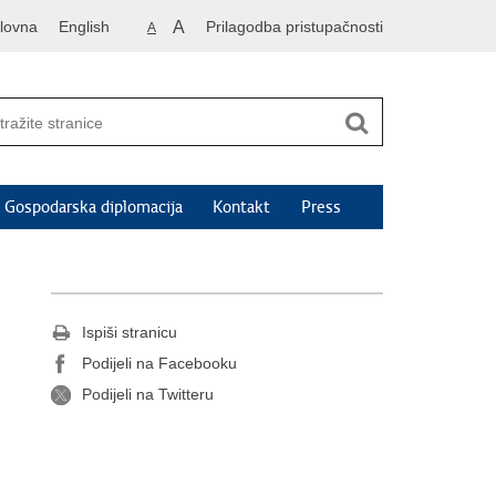
lovna
English
A
Prilagodba pristupačnosti
A
Gospodarska diplomacija
Kontakt
Press
Ispiši stranicu
Podijeli na Facebooku
Podijeli na Twitteru