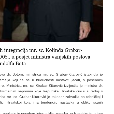
h integracija mr. sc. Kolinda Grabar-
2005., u posjet ministra vanjskih poslova
udolfa Bota
a dr. Botom, ministrica mr. sc. Grabar-Kitarović istaknula je
zemalja koji će se u budućnosti nastaviti jačati, s posebnim
 Ministrica mr. sc. Grabar-Kitarović izvijestila je ministra dr.
ksimalnim naporima koje Republika Hrvatska čini u suradnji s
 mr. sc. Grabar-Kitarović je također zahvalila na tehničkoj i
ici Hrvatskoj koja ima tendenciju nastavka u obliku raznih
ot naglasio je poseban interes Nizozemske za Hrvatsku te u tom