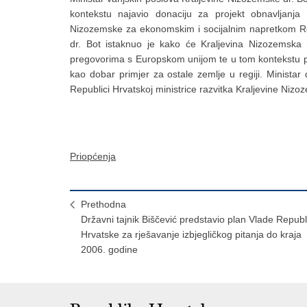
kontekstu najavio donaciju za projekt obnavljan
Nizozemske za ekonomskim i socijalnim napretkom Rep
dr. Bot istaknuo je kako će Kraljevina Nizozemska n
pregovorima s Europskom unijom te u tom kontekstu p
kao dobar primjer za ostale zemlje u regiji. Ministar
Republici Hrvatskoj ministrice razvitka Kraljevine Niz
Priopćenja
Prethodna
Državni tajnik Biščević predstavio plan Vlade Republ
Hrvatske za rješavanje izbjegličkog pitanja do kraja
2006. godine