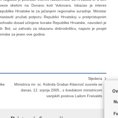
ja veze skelom na Dunavu kod Vukovara. Iskazao je interes
ublike Hrvatske te za jačanjem regionalne suradnje. Ministar
astaviti pružati potporu Republici Hrvatskoj u pretpristupnim
ohvalio dosad učinjene korake Republike Hrvatske, navodeći je
 dr. Bot, uz zahvalu za iskazanu dobrodošlicu, najavio je posjet
ozemske za jesen ove godine.
Sljedeća
ike
Ministrica mr. sc. Kolinda Grabar-Kitarović susrela se
danas, 12. srpnja 2005., s švedskom ministricom
Ov
vanjskih poslova Lailom Freivalds
Nu
Fu