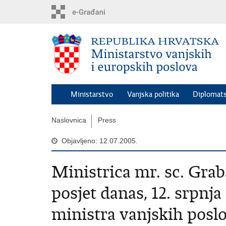
Preskoči
na
glavni
sadržaj
Ministarstvo
Vanjska politika
Diplomats
Naslovnica
Press
Objavljeno: 12.07.2005.
Ministrica mr. sc. Grab
posjet danas, 12. srpnj
ministra vanjskih poslo