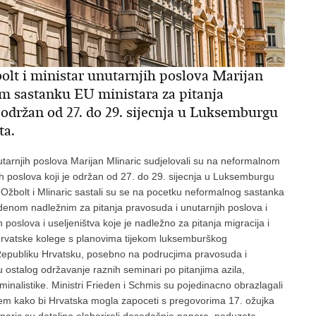
lt i ministar unutarnjih poslova Marijan
m sastanku EU ministara za pitanja
 održan od 27. do 29. sijecnja u Luksemburgu
ta.
tarnjih poslova Marijan Mlinaric sudjelovali su na neformalnom
h poslova koji je održan od 27. do 29. sijecnja u Luksemburgu
re Ožbolt i Mlinaric sastali su se na pocetku neformalnog sastanka
nom nadležnim za pitanja pravosuda i unutarnjih poslova i
oslova i useljeništva koje je nadležno za pitanja migracija i
hrvatske kolege s planovima tijekom luksemburškog
epubliku Hrvatsku, posebno na podrucjima pravosuda i
u ostalog održavanje raznih seminari po pitanjima azila,
iminalistike. Ministri Frieden i Schmis su pojedinacno obrazlagali
-em kako bi Hrvatska mogla zapoceti s pregovorima 17. ožujka
linaric su detaljno elaborirali dosadašnje napore, poduzete