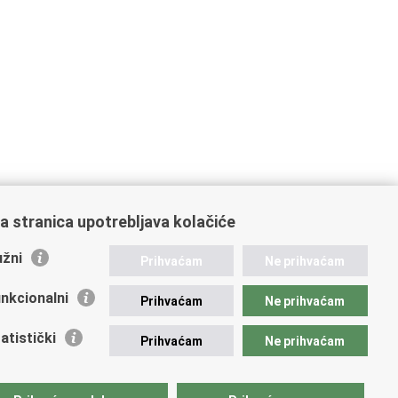
a stranica upotrebljava kolačiće
žni
Prihvaćam
Ne prihvaćam
nkcionalni
Prihvaćam
Ne prihvaćam
atistički
Prihvaćam
Ne prihvaćam