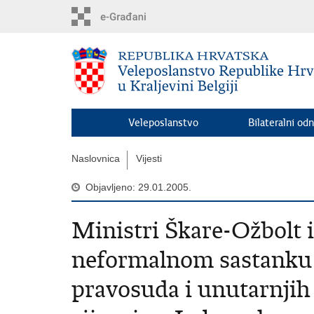
Preskoči
na
glavni
sadržaj
Veleposlanstvo
Bilateralni odn
Naslovnica
Vijesti
Objavljeno: 29.01.2005.
Ministri Škare-Ožbolt i
neformalnom sastanku 
pravosuda i unutarnjih 