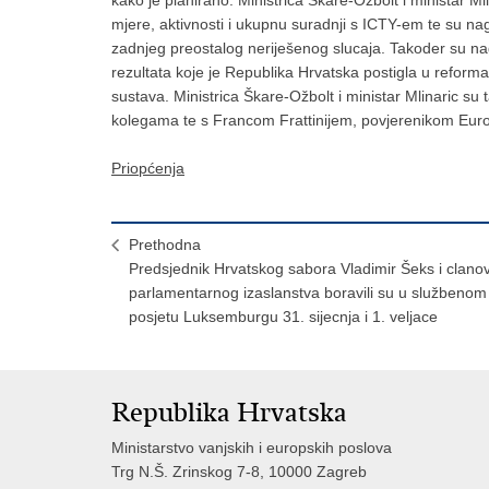
mjere, aktivnosti i ukupnu suradnji s ICTY-em te su na
zadnjeg preostalog neriješenog slucaja. Takoder su nag
rezultata koje je Republika Hrvatska postigla u refor
sustava. Ministrica Škare-Ožbolt i ministar Mlinaric su
kolegama te s Francom Frattinijem, povjerenikom Euro
Priopćenja
Prethodna
Predsjednik Hrvatskog sabora Vladimir Šeks i clanov
parlamentarnog izaslanstva boravili su u službenom
posjetu Luksemburgu 31. sijecnja i 1. veljace
Republika Hrvatska
Ministarstvo vanjskih i europskih poslova
Trg N.Š. Zrinskog 7-8, 10000 Zagreb