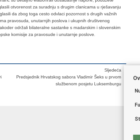
glasili otvorenost za suradnju s drugim clanicama u rješavanju
lasili da zbog toga cesto odvlaci pozornost s drugih važnih
mama pravosuda, unutarnjih poslova i ukupnih društvenog
 takoder održali bilateralne sastanke s madarskim i slovenskim
pske komisije za pravosude i unutarnje poslove.
Sljedeća
i
Predsjednik Hrvatskog sabora Vladimir Šeks u prvom
Ov
službenom posjetu Luksemburgu
Nu
Fu
St