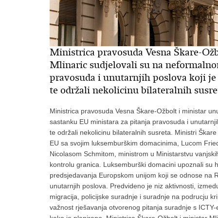
Ministrica pravosuda Vesna Škare-Ožbo
Mlinaric sudjelovali su na neformalno
pravosuda i unutarnjih poslova koji je
te održali nekolicinu bilateralnih susre
Ministrica pravosuda Vesna Škare-Ožbolt i ministar unu
sastanku EU ministara za pitanja pravosuda i unutarnji
te održali nekolicinu bilateralnih susreta. Ministri Ška
EU sa svojim luksemburškim domacinima, Lucom Friede
Nicolasom Schmitom, ministrom u Ministarstvu vanjskih p
kontrolu granica. Luksemburški domacini upoznali su 
predsjedavanja Europskom unijom koji se odnose na R
unutarnjih poslova. Predvideno je niz aktivnosti, izmed
migracija, policijske suradnje i suradnje na podrucju kr
važnost rješavanja otvorenog pitanja suradnje s ICTY
kako je planirano. Ministrica Škare-Ožbolt i ministar M