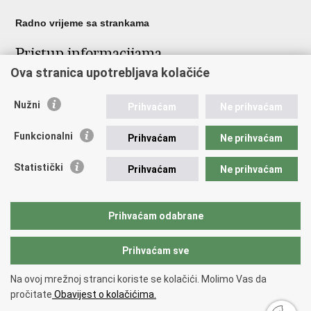
Radno vrijeme sa strankama
Pristup informacijama
Ova stranica upotrebljava kolačiće
Pristup informacijama
Službenik za zaštitu osobnih podataka
Nužni
Nepravilnosti
Prihvaćam
Ne prihvaćam
Neetično postupanje
Funkcionalni
Prihvaćam
Ne prihvaćam
Važne poveznice
Statistički
Prihvaćam
Ne prihvaćam
Javna nabava u MVEP-u
Natječaji
Nadzor rada i unutarnja revizija službe vanjskih poslova
Prihvaćam odabrane
Pučki pravobranitelj
Prihvaćam sve
Povratak na vrh
Na ovoj mrežnoj stranci koriste se kolačići. Molimo Vas da
Copyright © 2026 Ministarstvo vanjskih i europskih poslova.
Uvjeti
pročitate
Obavijest o kolačićima.
korištenja
.
Izjava o pristupačnosti
.