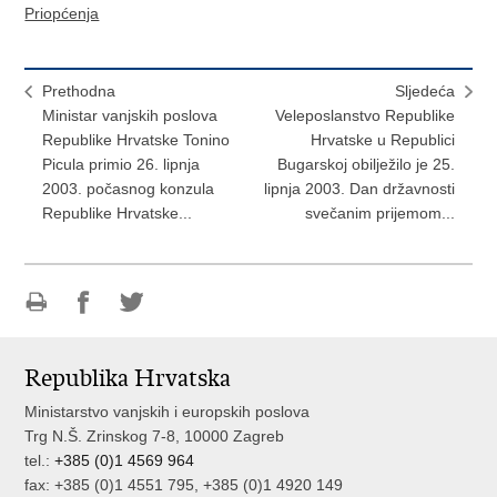
Priopćenja
Prethodna
Sljedeća
Ministar vanjskih poslova
Veleposlanstvo Republike
Republike Hrvatske Tonino
Hrvatske u Republici
Picula primio 26. lipnja
Bugarskoj obilježilo je 25.
2003. počasnog konzula
lipnja 2003. Dan državnosti
Republike Hrvatske...
svečanim prijemom...
Ispiši
Podijeli
Podijeli
stranicu
na
na
Republika Hrvatska
Facebooku
Twitteru
Ministarstvo vanjskih i europskih poslova
Trg N.Š. Zrinskog 7-8, 10000 Zagreb
tel.:
+385 (0)1 4569 964
fax: +385 (0)1 4551 795, +385 (0)1 4920 149