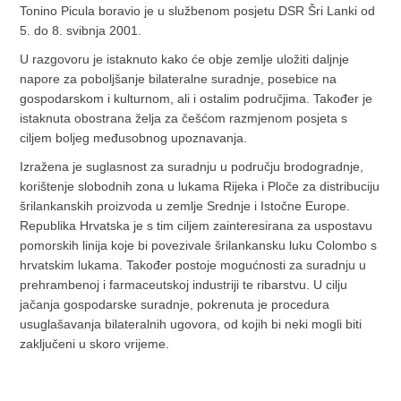
Tonino Picula boravio je u službenom posjetu DSR Šri Lanki od
5. do 8. svibnja 2001.
U razgovoru je istaknuto kako će obje zemlje uložiti daljnje
napore za poboljšanje bilateralne suradnje, posebice na
gospodarskom i kulturnom, ali i ostalim područjima. Također je
istaknuta obostrana želja za češćom razmjenom posjeta s
ciljem boljeg međusobnog upoznavanja.
Izražena je suglasnost za suradnju u području brodogradnje,
korištenje slobodnih zona u lukama Rijeka i Ploče za distribuciju
šrilankanskih proizvoda u zemlje Srednje i Istočne Europe.
Republika Hrvatska je s tim ciljem zainteresirana za uspostavu
pomorskih linija koje bi povezivale šrilankansku luku Colombo s
hrvatskim lukama. Također postoje mogućnosti za suradnju u
prehrambenoj i farmaceutskoj industriji te ribarstvu. U cilju
jačanja gospodarske suradnje, pokrenuta je procedura
usuglašavanja bilateralnih ugovora, od kojih bi neki mogli biti
zaključeni u skoro vrijeme.