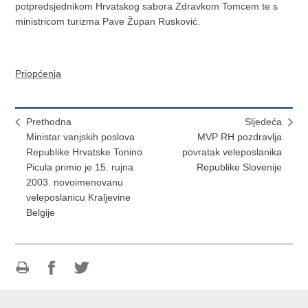
potpredsjednikom Hrvatskog sabora Zdravkom Tomcem te s
ministricom turizma Pave Župan Rusković.
Priopćenja
Prethodna
Sljedeća
Ministar vanjskih poslova
MVP RH pozdravlja
Republike Hrvatske Tonino
povratak veleposlanika
Picula primio je 15. rujna
Republike Slovenije
2003. novoimenovanu
veleposlanicu Kraljevine
Belgije
Ispiši
Podijeli
Podijeli
stranicu
na
na