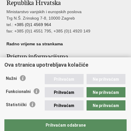
Republika Hrvatska
Facebooku
Twitteru
Ministarstvo vanjskih i europskih poslova
Trg N.Š. Zrinskog 7-8, 10000 Zagreb
tel.:
+385 (0)1 4569 964
fax: +385 (0)1 4551 795, +385 (0)1 4920 149
Radno vrijeme sa strankama
Pristup informacijama
Ova stranica upotrebljava kolačiće
Pristup informacijama
Službenik za zaštitu osobnih podataka
Nužni
Nepravilnosti
Prihvaćam
Ne prihvaćam
Neetično postupanje
Funkcionalni
Prihvaćam
Ne prihvaćam
Važne poveznice
Statistički
Prihvaćam
Ne prihvaćam
Javna nabava u MVEP-u
Natječaji
Nadzor rada i unutarnja revizija službe vanjskih poslova
Prihvaćam odabrane
Pučki pravobranitelj