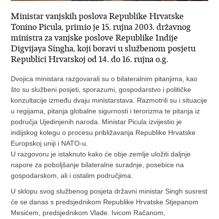
Ministar vanjskih poslova Republike Hrvatske
Tonino Picula, primio je 15. rujna 2003. državnog
ministra za vanjske poslove Republike Indije
Digvijaya Singha, koji boravi u službenom posjetu
Republici Hrvatskoj od 14. do 16. rujna o.g.
Dvojica ministara razgovarali su o bilateralnim pitanjima, kao
što su službeni posjeti, sporazumi, gospodarstvo i političke
konzultacije između dvaju ministarstava. Razmotrili su i situacije
u regijama, pitanja globalne sigurnosti i terorizma te pitanja iz
područja Ujedinjenih naroda. Ministar Picula izvijestio je
indijskog kolegu o procesu približavanja Republike Hrvatske
Europskoj uniji i NATO-u.
U razgovoru je istaknuto kako će obje zemlje uložiti daljnje
napore za poboljšanje bilateralne suradnje, posebice na
gospodarskom, ali i ostalim područjima.
U sklopu svog službenog posjeta državni ministar Singh susrest
će se danas s predsjednikom Republike Hrvatske Stjepanom
Mesićem, predsjednikom Vlade. Ivicom Račanom,