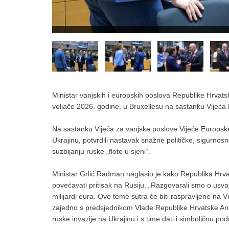
Ministar vanjskih i europskih poslova Republike Hrvat
veljače 2026. godine, u Bruxellesu na sastanku Vijeća
Na sastanku Vijeća za vanjske poslove Vijeće Europske 
Ukrajinu, potvrdili nastavak snažne političke, sigurnosn
suzbijanju ruske „flote u sjeni“.
Ministar Grlić Radman naglasio je kako Republika Hrva
povećavati pritisak na Rusiju. „Razgovarali smo o usva
milijardi eura. Ove teme sutra će biti raspravljene na V
zajedno s predsjednikom Vlade Republike Hrvatske Andr
ruske invazije na Ukrajinu i s time dati i simboličnu p