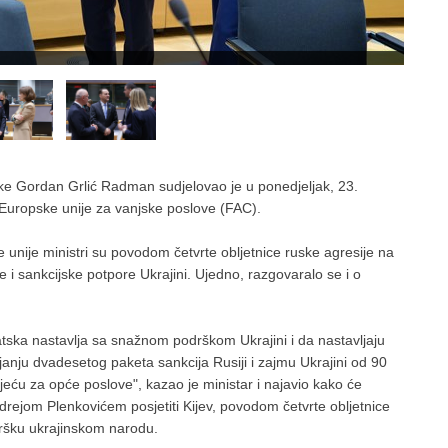
ske Gordan Grlić Radman sudjelovao je u ponedjeljak, 23.
 Europske unije za vanjske poslove (FAC).
unije ministri su povodom četvrte obljetnice ruske agresije na
e i sankcijske potpore Ukrajini. Ujedno, razgovaralo se i o
tska nastavlja sa snažnom podrškom Ukrajini i da nastavljaju
janju dvadesetog paketa sankcija Rusiji i zajmu Ukrajini od 90
ijeću za opće poslove", kazao je ministar i najavio kako će
ejom Plenkovićem posjetiti Kijev, povodom četvrte obljetnice
odršku ukrajinskom narodu.