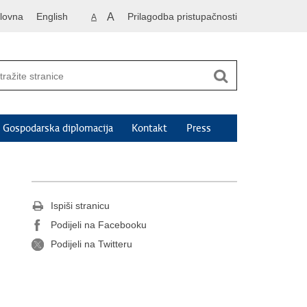
lovna
English
A
Prilagodba pristupačnosti
A
Gospodarska diplomacija
Kontakt
Press
Ispiši stranicu
Podijeli na Facebooku
Podijeli na Twitteru