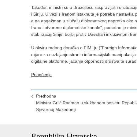
Također, ministri su u Bruxellesu raspravljali i o situa
i Siriju. U vezi s Iranom istaknuta je potreba nastavka
a na angažman u slučaju diplomatskog napretka oko nuk
Iranu i otvorene diplomatske kanale", podcrtao je minist
stabilizaciji Sirije, borbi protiv Daesha i inkluzivnom tr
U okviru radnog doručka o FIMI-ju ("Foreign Informati
mjere za suzbijanje stranih informacijskih manipulacija
digitalne platforme, jačanje otpornosti društva te sur
Priopćenja
Prethodna
Ministar Grlić Radman u službenom posjetu Republi
Sjevernoj Makedoniji
Republika Hrvatska