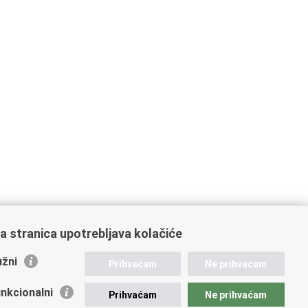
a stranica upotrebljava kolačiće
žni
Prihvaćam
Ne prihvaćam
nkcionalni
Prihvaćam
Ne prihvaćam
ažne poveznice