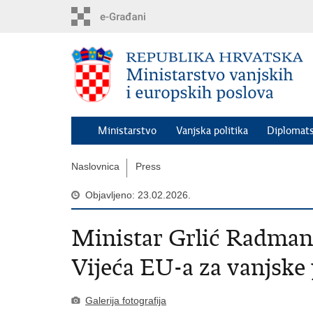
Preskoči
na
glavni
sadržaj
Ministarstvo
Vanjska politika
Diplomats
Naslovnica
Press
Objavljeno: 23.02.2026.
Ministar Grlić Radman
Vijeća EU-a za vanjske
Galerija fotografija