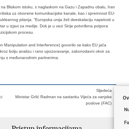
ciji na Bliskom istoku, s naglaskom na Gazu i Zapadnu obalu, Iran
 pritiska uz otvorene komunikacijske kanale, kao i spremnost EU-
learnog pitanja. "Europska unija želi deeskalaciju napetosti u
ar u izjavi za medije. Dok je u vezi Sirije potvrđena potpora
anzicijskom procesu.
on Manipulation and Interference) govorilo se kako EU jača
 kroz bolju analizu i rano upozoravanje, zakonodavni okvir za
adnju s međunarodnim partnerima.
Sljedeća
ci
Ministar Grlić Radman na sastanku Vijeća za vanjske
Ov
poslove (FAC)
Nu
Fu
Pristup informacijama
V