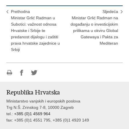
Prethodna
Sljedeća
Ministar Grlić Radman u
Ministar Grlić Radman na
Subotici: važnost odnosa
događanju o investicijskim
Hrvatske i Srbije te
prilikama u okviru Global
predanost dijalogu i zaštiti
Gatewaya i Pakta za
prava hrvatske zajednice u
Mediteran
Srbiji
Ispiši
Podijeli
Podijeli
stranicu
na
na
Republika Hrvatska
Facebooku
Twitteru
Ministarstvo vanjskih i europskih poslova
Trg N.Š. Zrinskog 7-8, 10000 Zagreb
tel.:
+385 (0)1 4569 964
fax: +385 (0)1 4551 795, +385 (0)1 4920 149