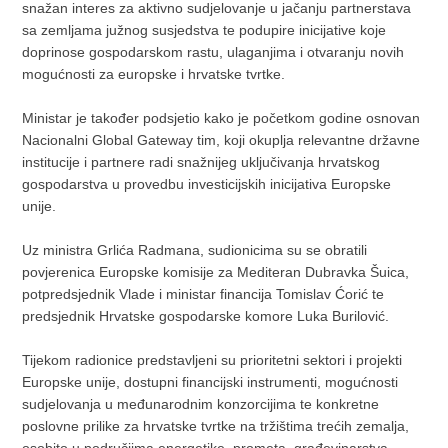
snažan interes za aktivno sudjelovanje u jačanju partnerstava
sa zemljama južnog susjedstva te podupire inicijative koje
doprinose gospodarskom rastu, ulaganjima i otvaranju novih
mogućnosti za europske i hrvatske tvrtke.
Ministar je također podsjetio kako je početkom godine osnovan
Nacionalni Global Gateway tim, koji okuplja relevantne državne
institucije i partnere radi snažnijeg uključivanja hrvatskog
gospodarstva u provedbu investicijskih inicijativa Europske
unije.
Uz ministra Grlića Radmana, sudionicima su se obratili
povjerenica Europske komisije za Mediteran Dubravka Šuica,
potpredsjednik Vlade i ministar financija Tomislav Ćorić te
predsjednik Hrvatske gospodarske komore Luka Burilović.
Tijekom radionice predstavljeni su prioritetni sektori i projekti
Europske unije, dostupni financijski instrumenti, mogućnosti
sudjelovanja u međunarodnim konzorcijima te konkretne
poslovne prilike za hrvatske tvrtke na tržištima trećih zemalja,
osobito u područjima energetike, prometa, građevinarstva,