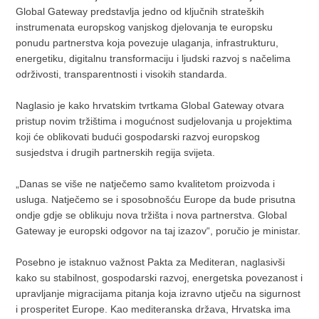
Global Gateway predstavlja jedno od ključnih strateških
instrumenata europskog vanjskog djelovanja te europsku
ponudu partnerstva koja povezuje ulaganja, infrastrukturu,
energetiku, digitalnu transformaciju i ljudski razvoj s načelima
održivosti, transparentnosti i visokih standarda.
Naglasio je kako hrvatskim tvrtkama Global Gateway otvara
pristup novim tržištima i mogućnost sudjelovanja u projektima
koji će oblikovati budući gospodarski razvoj europskog
susjedstva i drugih partnerskih regija svijeta.
„Danas se više ne natječemo samo kvalitetom proizvoda i
usluga. Natječemo se i sposobnošću Europe da bude prisutna
ondje gdje se oblikuju nova tržišta i nova partnerstva. Global
Gateway je europski odgovor na taj izazov“, poručio je ministar.
Posebno je istaknuo važnost Pakta za Mediteran, naglasivši
kako su stabilnost, gospodarski razvoj, energetska povezanost i
upravljanje migracijama pitanja koja izravno utječu na sigurnost
i prosperitet Europe. Kao mediteranska država, Hrvatska ima