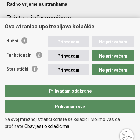
Radno vrijeme sa strankama
Pristup informacijama
Ova stranica upotrebljava kolačiće
Pristup informacijama
Službenik za zaštitu osobnih podataka
Nužni
Nepravilnosti
Prihvaćam
Ne prihvaćam
Neetično postupanje
Funkcionalni
Prihvaćam
Ne prihvaćam
Važne poveznice
Statistički
Prihvaćam
Ne prihvaćam
Javna nabava u MVEP-u
Natječaji
Nadzor rada i unutarnja revizija službe vanjskih poslova
Prihvaćam odabrane
Pučki pravobranitelj
Prihvaćam sve
Povratak na vrh
Na ovoj mrežnoj stranci koriste se kolačići. Molimo Vas da
Copyright © 2026 Ministarstvo vanjskih i europskih poslova.
Uvjeti
pročitate
Obavijest o kolačićima.
korištenja
.
Izjava o pristupačnosti
.