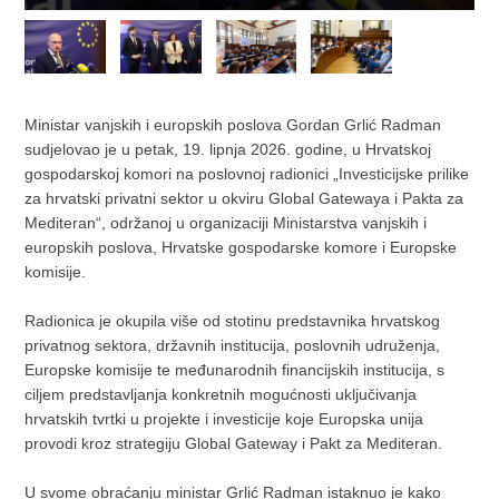
Ministar vanjskih i europskih poslova Gordan Grlić Radman
sudjelovao je u petak, 19. lipnja 2026. godine, u Hrvatskoj
gospodarskoj komori na poslovnoj radionici „Investicijske prilike
za hrvatski privatni sektor u okviru Global Gatewaya i Pakta za
Mediteran“, održanoj u organizaciji Ministarstva vanjskih i
europskih poslova, Hrvatske gospodarske komore i Europske
komisije.
Radionica je okupila više od stotinu predstavnika hrvatskog
privatnog sektora, državnih institucija, poslovnih udruženja,
Europske komisije te međunarodnih financijskih institucija, s
ciljem predstavljanja konkretnih mogućnosti uključivanja
hrvatskih tvrtki u projekte i investicije koje Europska unija
provodi kroz strategiju Global Gateway i Pakt za Mediteran.
U svome obraćanju ministar Grlić Radman istaknuo je kako