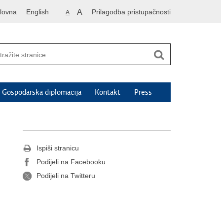
lovna
English
A
Prilagodba pristupačnosti
A
Gospodarska diplomacija
Kontakt
Press
Ispiši stranicu
Podijeli na Facebooku
Podijeli na Twitteru