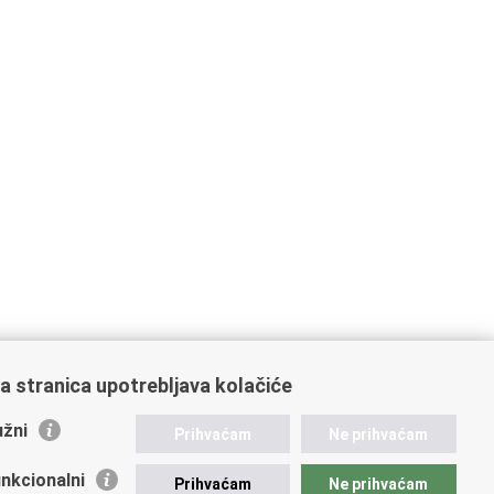
a stranica upotrebljava kolačiće
žni
Prihvaćam
Ne prihvaćam
nkcionalni
Prihvaćam
Ne prihvaćam