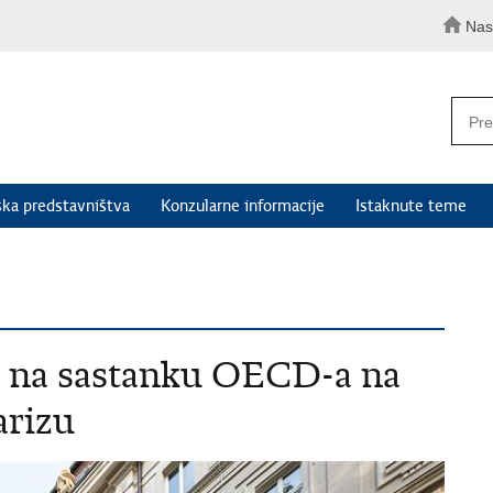
Nas
ka predstavništva
Konzularne informacije
Istaknute teme
n na sastanku OECD-a na
arizu