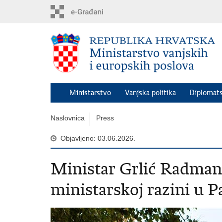
Preskoči
na
glavni
sadržaj
Ministarstvo
Vanjska politika
Diplomats
Naslovnica
Press
Objavljeno: 03.06.2026.
Ministar Grlić Radma
ministarskoj razini u P