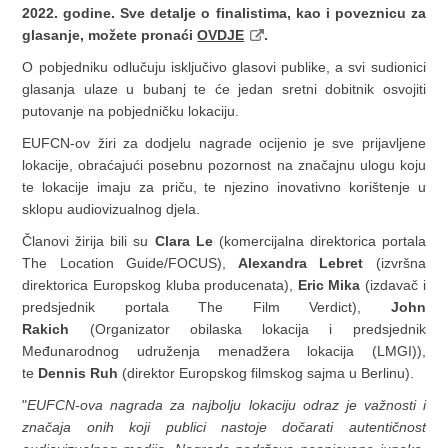
2022. godine. Sve detalje o finalistima, kao i poveznicu za
glasanje, možete pronaći
OVDJE
.
O pobjedniku odlučuju isključivo glasovi publike, a svi sudionici
glasanja ulaze u bubanj te će jedan sretni dobitnik osvojiti
putovanje na pobjedničku lokaciju.
EUFCN-ov žiri za dodjelu nagrade ocijenio je sve prijavljene
lokacije, obraćajući posebnu pozornost na značajnu ulogu koju
te lokacije imaju za priču, te njezino inovativno korištenje u
sklopu audiovizualnog djela.
Članovi žirija bili su
Clara Le
(komercijalna direktorica portala
The Location Guide/FOCUS),
Alexandra Lebret
(izvršna
direktorica Europskog kluba producenata),
Eric Mika
(izdavač i
predsjednik portala The Film Verdict),
John
Rakich
(Organizator obilaska lokacija i predsjednik
Međunarodnog udruženja menadžera lokacija (LMGI)),
te
Dennis Ruh
(direktor Europskog filmskog sajma u Berlinu).
"
EUFCN-ova nagrada za najbolju lokaciju odraz je važnosti i
značaja onih koji publici nastoje dočarati autentičnost