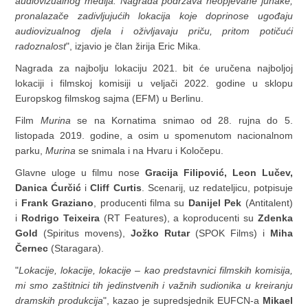
audiovizualnog medija. Nagrada podržava neopjevane junake,
pronalazače zadivljujućih lokacija koje doprinose ugođaju
audiovizualnog djela i oživljavaju priču, pritom potičući
radoznalost
", izjavio je član žirija Eric Mika.
Nagrada za najbolju lokaciju 2021. bit će uručena najboljoj
lokaciji i filmskoj komisiji u veljači 2022. godine u sklopu
Europskog filmskog sajma (EFM) u Berlinu.
Film
Murina
se na Kornatima snimao od 28. rujna do 5.
listopada 2019. godine, a osim u spomenutom nacionalnom
parku,
Murina
se snimala i na Hvaru i Koločepu.
Glavne uloge u filmu nose
Gracija Filipović, Leon Lučev,
Danica Ćurčić
i
Cliff Curtis
. Scenarij, uz redateljicu, potpisuje
i
Frank Graziano
, producenti filma su
Danijel Pek
(Antitalent)
i
Rodrigo Teixeira
(RT Features), a koproducenti su
Zdenka
Gold
(Spiritus movens),
Jožko Rutar
(SPOK Films) i
Miha
Černec
(Staragara).
"
Lokacije, lokacije, lokacije – kao predstavnici filmskih komisija,
mi smo zaštitnici tih jedinstvenih i važnih sudionika u kreiranju
dramskih produkcija
", kazao je supredsjednik EUFCN-a
Mikael