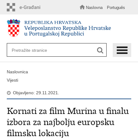
Preskoči
na
Naslovna
Português
glavni
sadržaj
Naslovnica
Vijesti
Objavljeno: 29.11.2021.
Kornati za film Murina u finalu
izbora za najbolju europsku
filmsku lokaciju