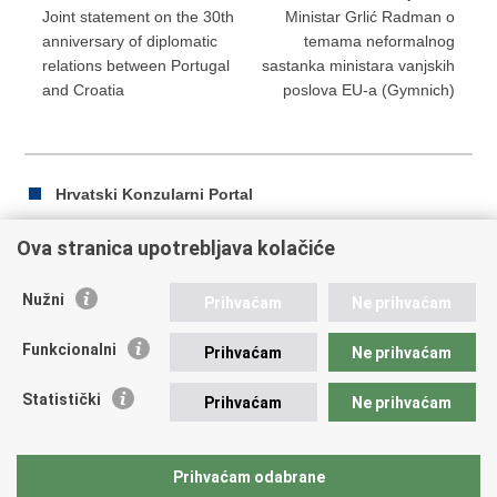
Joint statement on the 30th
Ministar Grlić Radman o
anniversary of diplomatic
temama neformalnog
relations between Portugal
sastanka ministara vanjskih
and Croatia
poslova EU-a (Gymnich)
Hrvatski Konzularni Portal
Ova stranica upotrebljava kolačiće
Ispiši
Podijeli
Podijeli
Nužni
Prihvaćam
Ne prihvaćam
stranicu
na
na
Republika Hrvatska
Facebooku
Twitteru
Funkcionalni
Prihvaćam
Ne prihvaćam
Ministarstvo vanjskih i europskih poslova
Statistički
Prihvaćam
Ne prihvaćam
Trg N.Š. Zrinskog 7-8, 10000 Zagreb
tel.:
+385 (0)1 4569 964
fax: +385 (0)1 4551 795, +385 (0)1 4920 149
Prihvaćam odabrane
E-adresa:
ministarstvo@mvep.hr