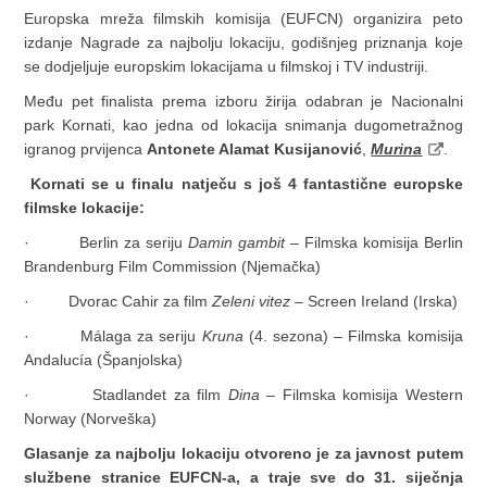
Europska mreža filmskih komisija (EUFCN) organizira peto
izdanje Nagrade za najbolju lokaciju, godišnjeg priznanja koje
se dodjeljuje europskim lokacijama u filmskoj i TV industriji.
Među pet finalista prema izboru žirija odabran je Nacionalni
park Kornati, kao jedna od lokacija snimanja dugometražnog
igranog prvijenca
Antonete Alamat Kusijanović
,
Murina
.
Kornati se u finalu natječu s još 4 fantastične europske
filmske lokacije:
· Berlin za seriju
Damin gambit
– Filmska komisija Berlin
Brandenburg Film Commission (Njemačka)
· Dvorac Cahir za film
Zeleni vitez
– Screen Ireland (Irska)
· Málaga za seriju
Kruna
(4. sezona) – Filmska komisija
Andalucía (Španjolska)
· Stadlandet za film
Dina
– Filmska komisija Western
Norway (Norveška)
Glasanje za najbolju lokaciju otvoreno je za javnost putem
službene stranice EUFCN-a, a traje sve do 31. siječnja