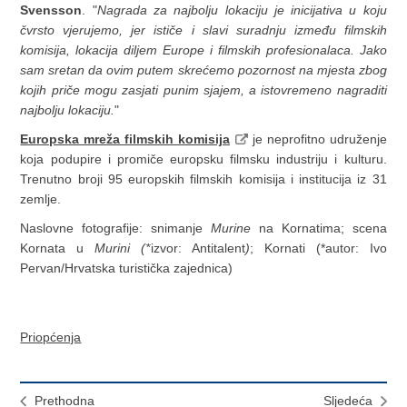
Svensson
. "
Nagrada za najbolju lokaciju je inicijativa u koju
čvrsto vjerujemo, jer ističe i slavi suradnju između filmskih
komisija, lokacija diljem Europe i filmskih profesionalaca. Jako
sam sretan da ovim putem skrećemo pozornost na mjesta zbog
kojih priče mogu zasjati punim sjajem, a istovremeno nagraditi
najbolju lokaciju.
"
Europska mreža filmskih komisija
je neprofitno udruženje
koja podupire i promiče europsku filmsku industriju i kulturu.
Trenutno broji 95 europskih filmskih komisija i institucija iz 31
zemlje.
Naslovne fotografije: snimanje
Murine
na Kornatima; scena
Kornata u
Murini (*
izvor: Antitalent
)
; Kornati (*autor: Ivo
Pervan/Hrvatska turistička zajednica)
Priopćenja
Prethodna
Sljedeća