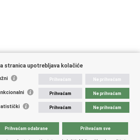
a stranica upotrebljava kolačiće
žni
Prihvaćam
Ne prihvaćam
nkcionalni
Prihvaćam
Ne prihvaćam
atistički
Prihvaćam
Ne prihvaćam
Prihvaćam odabrane
Prihvaćam sve