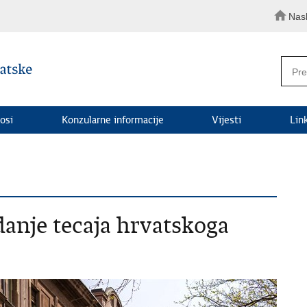
Nas
osi
Konzularne informacije
Vijesti
Lin
nje tecaja hrvatskoga