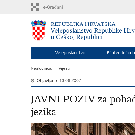
Preskoči
na
glavni
sadržaj
Veleposlanstvo
Bilateralni odn
Naslovnica
Vijesti
Objavljeno: 13.06.2007.
JAVNI POZIV za pohada
jezika