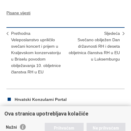
Pisane vijesti
Prethodna
Sljedeća
Veleposlanstvo upriličilo
Svečano obilježen Dan
svečani koncert i prijem u
državnosti RH i deseta
Kraljevskom konzervatoriju
obljetnica članstva RH u EU
u Briselu povodom
u Luksemburgu
obilježavanja 10. obljetnice
članstva RH u EU
Hrvatski Konzularni Portal
Ova stranica upotrebljava kolačiće
Ispiši
Podijeli
Podijeli
Nužni
Prihvaćam
Ne prihvaćam