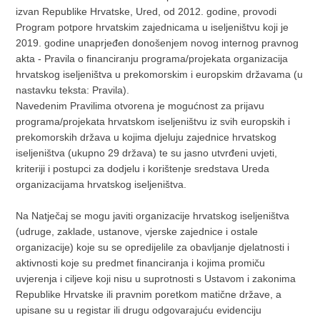
izvan Republike Hrvatske, Ured, od 2012. godine, provodi
Program potpore hrvatskim zajednicama u iseljeništvu koji je
2019. godine unaprjeđen donošenjem novog internog pravnog
akta - Pravila o financiranju programa/projekata organizacija
hrvatskog iseljeništva u prekomorskim i europskim državama (u
nastavku teksta: Pravila).
Navedenim Pravilima otvorena je mogućnost za prijavu
programa/projekata hrvatskom iseljeništvu iz svih europskih i
prekomorskih država u kojima djeluju zajednice hrvatskog
iseljeništva (ukupno 29 država) te su jasno utvrđeni uvjeti,
kriteriji i postupci za dodjelu i korištenje sredstava Ureda
organizacijama hrvatskog iseljeništva.
Na Natječaj se mogu javiti organizacije hrvatskog iseljeništva
(udruge, zaklade, ustanove, vjerske zajednice i ostale
organizacije) koje su se opredijelile za obavljanje djelatnosti i
aktivnosti koje su predmet financiranja i kojima promiču
uvjerenja i ciljeve koji nisu u suprotnosti s Ustavom i zakonima
Republike Hrvatske ili pravnim poretkom matične države, a
upisane su u registar ili drugu odgovarajuću evidenciju