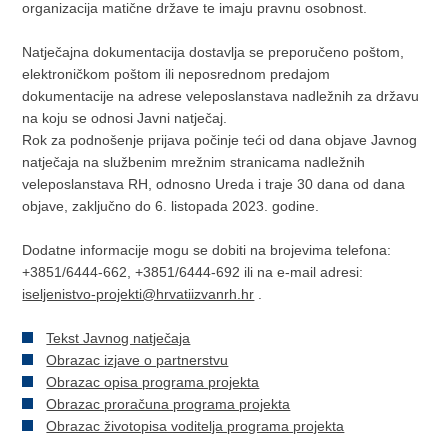
organizacija matične države te imaju pravnu osobnost.
Natječajna dokumentacija dostavlja se preporučeno poštom,
elektroničkom poštom ili neposrednom predajom
dokumentacije na adrese veleposlanstava nadležnih za državu
na koju se odnosi Javni natječaj.
Rok za podnošenje prijava počinje teći od dana objave Javnog
natječaja na službenim mrežnim stranicama nadležnih
veleposlanstava RH, odnosno Ureda i traje 30 dana od dana
objave, zaključno do 6. listopada 2023. godine.
Dodatne informacije mogu se dobiti na brojevima telefona:
+3851/6444-662, +3851/6444-692 ili na e-mail adresi:
iseljenistvo-projekti@hrvatiizvanrh.hr
.
Tekst Javnog natječaja
Obrazac izjave o partnerstvu
Obrazac opisa programa projekta
Obrazac proračuna programa projekta
Obrazac životopisa voditelja programa projekta