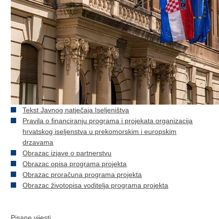
Tekst Javnog natječaja Iseljeništva
Pravila o financiranju programa i projekata organizacija
hrvatskog iseljenstva u prekomorskim i europskim
drzavama
Obrazac izjave o partnerstvu
Obrazac opisa programa projekta
Obrazac proračuna programa projekta
Obrazac životopisa voditelja programa projekta
Pisane vijesti