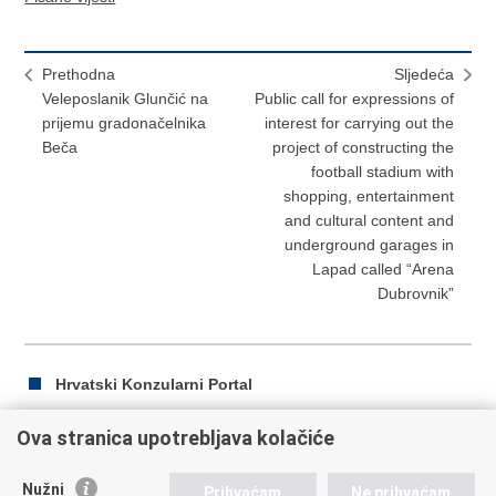
Prethodna
Sljedeća
Veleposlanik Glunčić na
Public call for expressions of
prijemu gradonačelnika
interest for carrying out the
Beča
project of constructing the
football stadium with
shopping, entertainment
and cultural content and
underground garages in
Lapad called “Arena
Dubrovnik”
Hrvatski Konzularni Portal
Ova stranica upotrebljava kolačiće
Ispiši
Podijeli
Podijeli
Nužni
Prihvaćam
Ne prihvaćam