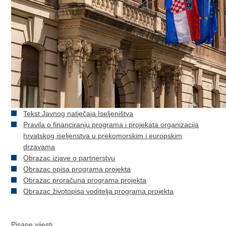
Tekst Javnog natječaja Iseljeništva
Pravila o financiranju programa i projekata organizacija
hrvatskog iseljenstva u prekomorskim i europskim
drzavama
Obrazac izjave o partnerstvu
Obrazac opisa programa projekta
Obrazac proračuna programa projekta
Obrazac životopisa voditelja programa projekta
Pisane vijesti