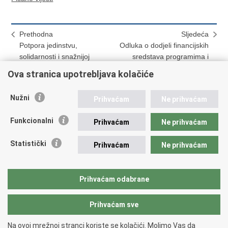
Prethodna
Sljedeća
Potpora jedinstvu,
Odluka o dodjeli financijskih
solidarnosti i snažnijoj
sredstava programima i
regionalnoj suradnji država
projektima organizacija
Ova stranica upotrebljava kolačiće
članica SEI-a
hrvatske nacionalne manjine
za 2022. godinu
Nužni
Prihvaćam
Ne prihvaćam
Funkcionalni
Prihvaćam
Ne prihvaćam
Hrvatski Konzularni Portal
Statistički
Prihvaćam
Ne prihvaćam
Ispiši
Podijeli
Podijeli
Prihvaćam odabrane
stranicu
na
na
Facebooku
Twitteru
Prihvaćam sve
Povratak na vrh
Na ovoj mrežnoj stranci koriste se kolačići. Molimo Vas da