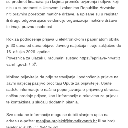
su predmet financiranja i kojima promiču uvjerenja i ciljeve koji
nisu u suprotnosti s Ustavom i zakonima Republike Hrvatske
niti pravnim poretkom matične države, a upisane su u registar
ili drugu odgovarajuću evidenciju organizacija matične države
te imaju pravnu osobnost.
Rok za podnošenje prijava u elektroničkom i papirnatom obliku
je 30 dana od dana objave Javnog natječaja i traje zaključno do
16. ožujka 2026. godine.
Poveznica za ulazak u računalni sustav:
https://eprijave-hrvatiiz
vanrh.gov.hr/
.
Molimo prijavitelje da prije sastavljanja i podnošenja prijave na
Javni natječaj pažljivo pročitaju Upute za prijavitelje. Upute
sadrže informacije o načinu popunjavanja e-prijavnog obrasca,
načinu predaje prijave, kao i informacije o rokovima za prijavu
te kontaktima u slučaju dodatnih pitanja.
Sve dodatne informacije mogu se dobiti slanjem upita na
adresu e-pošte:
manjina-projekti@hrvatiizvanrh.hr
ili na broju
telefona: +385 (1) /6444-662.