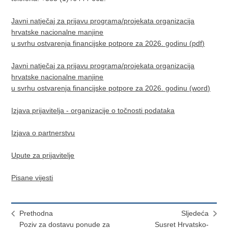
Javni natječaj za prijavu programa/projekata organizacija
hrvatske nacionalne manjine
u svrhu ostvarenja financijske potpore za 2026. godinu (pdf)
Javni natječaj za prijavu programa/projekata organizacija
hrvatske nacionalne manjine
u svrhu ostvarenja financijske potpore za 2026. godinu (word)
Izjava prijavitelja - organizacije o točnosti podataka
Izjava o partnerstvu
Upute za prijavitelje
Pisane vijesti
Prethodna
Sljedeća
Poziv za dostavu ponude za
​Susret Hrvatsko-