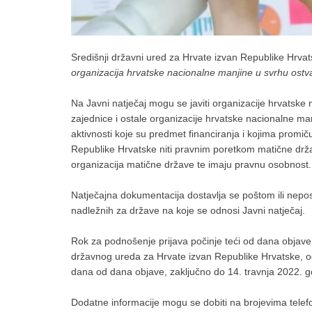
Središnji državni ured za Hrvate izvan Republike Hrvat
organizacija hrvatske nacionalne manjine u svrhu ostv
Na Javni natječaj mogu se javiti organizacije hrvatske
zajednice i ostale organizacije hrvatske nacionalne man
aktivnosti koje su predmet financiranja i kojima promiču
Republike Hrvatske niti pravnim poretkom matične drža
organizacija matične države te imaju pravnu osobnost.
Natječajna dokumentacija dostavlja se poštom ili ne
nadležnih za države na koje se odnosi Javni natječaj.
Rok za podnošenje prijava počinje teći od dana objav
državnog ureda za Hrvate izvan Republike Hrvatske, o
dana od dana objave, zaključno do 14. travnja 2022. g
Dodatne informacije mogu se dobiti na brojevima telef