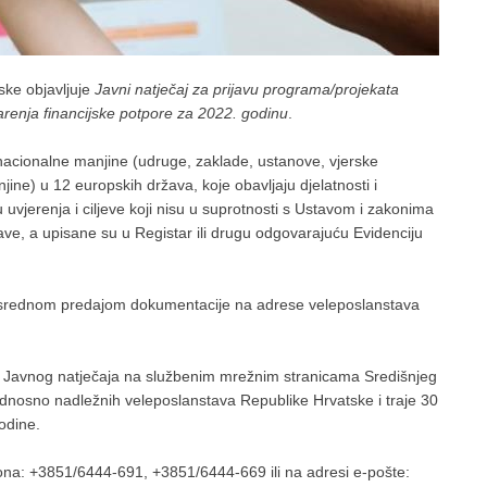
ske objavljuje
Javni natječaj za prijavu programa/projekata
arenja financijske potpore za 2022. godinu
.
 nacionalne manjine (udruge, zaklade, ustanove, vjerske
jine) u 12 europskih država, koje obavljaju djelatnosti i
 uvjerenja i ciljeve koji nisu u suprotnosti s Ustavom i zakonima
ve, a upisane su u Registar ili drugu odgovarajuću Evidenciju
posrednom predajom dokumentacije na adrese veleposlanstava
e Javnog natječaja na službenim mrežnim stranicama Središnjeg
dnosno nadležnih veleposlanstava Republike Hrvatske i traje 30
odine.
ona: +3851/6444-691, +3851/6444-669 ili na adresi e-pošte: