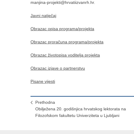
manjina-projekti@hrvatiizvanrh.hr.
Javni natječaj
Obrazac opisa programa/projekta
Obrazac proračuna programa/projekta
Obrazac životopisa voditelja projekta
Obrazac izjave o partnerstvu
Pisane vijesti
Prethodna
Obilježena 20. godišnjica hrvatskog lektorata na
Filozofskom fakultetu Univerziteta u Ljubljani