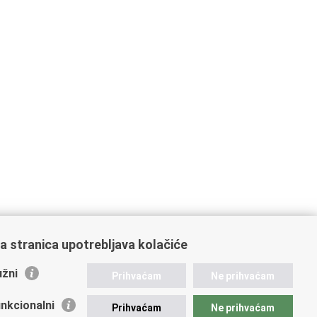
a stranica upotrebljava kolačiće
žni
Prihvaćam
Ne prihvaćam
nkcionalni
Prihvaćam
Ne prihvaćam