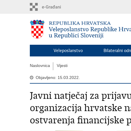
Preskoči
na
glavni
sadržaj
Veleposlanstvo
Bilateralni odn
Naslovnica
Vijesti
Objavljeno: 15.03.2022.
Javni natječaj za prija
organizacija hrvatske 
ostvarenja financijske 