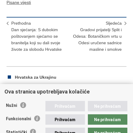
Pisane vijesti
Prethodna
Sljedeća
Dan sjećanja: S dubokim
Gradovi prijatelji Split i
poštovanjem sjećamo se
Odesa: Botaničkom vrtu u
branitelja koji su dali svoje
Odesi uručene sadnice
živote za slobodu Hrvatske
masline i smokve
Hrvatska za Ukrajinu
Ova stranica upotrebljava kolačiće
Ispiši
Podijeli
Podijeli
Nužni
Prihvaćam
Ne prihvaćam
stranicu
na
na
Republika Hrvatska
Facebooku
Twitteru
Funkcionalni
Prihvaćam
Ne prihvaćam
Ministarstvo vanjskih i europskih poslova
Statistički
Prihvaćam
Ne prihvaćam