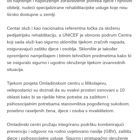
od najhitnijih i najsloženijih zdravstvenih potreba djece i njihovih
obitelji, nudeći specijalizirane rehabilitacijske usluge koje nisu
široko dostupne u zemlji.
Centar služi i kao nacionalna referentna točka za složenu
pedijatrijsku rehabilitaciju, a UNICEF je obnovio podrum Centra
koji sada služi kao sigurno sklonište tijekom zračnih napada,
osiguravajući zaštitu djece i osoblja. Sklonište je također
opremljeno namještajem i bitnim tehničkim predmetima kako bi
se osiguralo sigurno i ugodno okruženje tijekom izvanrednih
situacija.
Tijekom posjeta Omladinskom centru u Mikolajevu,
veleposlanici su doznali da su ovakvi prostori osnovani u 10
oblasti kako bi se riješile hitne potrebe za zaštitom i
psihosocijalnim potrebama stanovništva pogođenog sukobom,
posebno raseljenih žena, djece i osoba s invaliditetom.
Omladinski centri pružaju integriranu podršku kombinirajući
prevenciju i odgovor na rodno uvjetovano nasilje (GBV), zaštitu
djece i psihosocijalne usluge. Sigurno i pristupačno okruženje