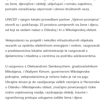
za žene, djevojčice i obitelji, uključujući i romsku zajednicu,
pomaže osnaživanju otpornosti i obnovi društvenih veza.
UNICEF i njegov lokalni provedbeni partner „Vjetrovi promjena“
otvorili su i podržavaju 10 prostora usmjerenih na žene i djecu,
od koji se sedam nalazi u Odeskoj i tri u Mikolajevskoj oblasti.
Veleposlanici su posjetili i nekoliko infrastrukturnih objekata
vezanih uz opskrbu električnom energijom i vodom, razgovarali
s predstavnicima lokalne administracije te razgovarali s
djelatnicima i mladima u centrima za podršku adolescentima.
U razgovoru s Oleksandrom Sienkevychem, gradonačelnikom
Mikolajeva, i Vitaliyem Kimom, guvernerom Mikolajevske
pokrajine, veleposlanicima je rečeno kako je rat na jugu
Ukrajine doveo je do raseljavanja velikih razmjera iz Hersonske
u Odesku i Mikolajevsku oblast, značajno povećavajući rizike
rodno uvjetovanog nasilja, razdvajanja obitelji, traume i
ograničenog pristupa uslugama zaštite žena i djece.