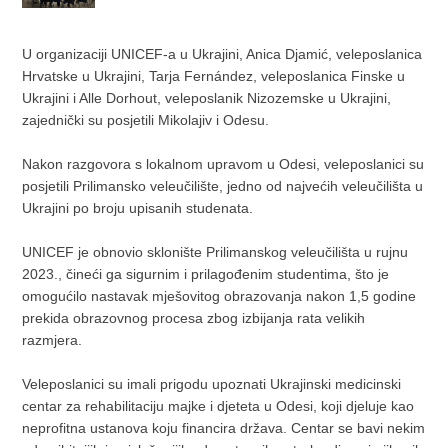
U organizaciji UNICEF-a u Ukrajini, Anica Djamić, veleposlanica
Hrvatske u Ukrajini, Tarja Fernández, veleposlanica Finske u
Ukrajini i Alle Dorhout, veleposlanik Nizozemske u Ukrajini,
zajednički su posjetili Mikolajiv i Odesu.
Nakon razgovora s lokalnom upravom u Odesi, veleposlanici su
posjetili Prilimansko veleučilište, jedno od najvećih veleučilišta u
Ukrajini po broju upisanih studenata.
UNICEF je obnovio sklonište Prilimanskog veleučilišta u rujnu
2023., čineći ga sigurnim i prilagođenim studentima, što je
omogućilo nastavak mješovitog obrazovanja nakon 1,5 godine
prekida obrazovnog procesa zbog izbijanja rata velikih
razmjera.
Veleposlanici su imali prigodu upoznati Ukrajinski medicinski
centar za rehabilitaciju majke i djeteta u Odesi, koji djeluje kao
neprofitna ustanova koju financira država. Centar se bavi nekim