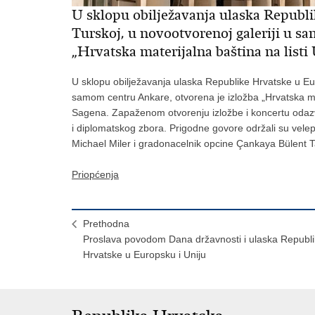
U sklopu obilježavanja ulaska Republ
Turskoj, u novootvorenoj galeriji u s
„Hrvatska materijalna baština na list
U sklopu obilježavanja ulaska Republike Hrvatske u Eur
samom centru Ankare, otvorena je izložba „Hrvatska ma
Sagena. Zapaženom otvorenju izložbe i koncertu odazvalo
i diplomatskog zbora. Prigodne govore održali su vele
Michael Miler i gradonacelnik opcine Çankaya Bülent T
Priopćenja
Prethodna
Proslava povodom Dana državnosti i ulaska Republ
Hrvatske u Europsku i Uniju