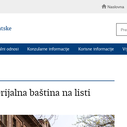
Naslovna
alni odnosi
Konzularne informacije
Korisne informacije
Vi
ijalna baština na listi