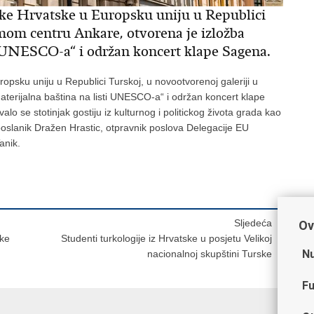
ike Hrvatske u Europsku uniju u Republici
amom centru Ankare, otvorena je izložba
i UNESCO-a“ i održan koncert klape Sagena.
opsku uniju u Republici Turskoj, u novootvorenoj galeriji u
terijalna baština na listi UNESCO-a“ i održan koncert klape
 se stotinjak gostiju iz kulturnog i politickog života grada kao
poslanik Dražen Hrastic, otpravnik poslova Delegacije EU
anik.
Sljedeća
Ov
ike
Studenti turkologije iz Hrvatske u posjetu Velikoj
Nu
nacionalnoj skupštini Turske
Fu