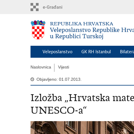
Preskoči
na
glavni
sadržaj
Veleposlanstvo
GK RH Istanbul
Bilater
Naslovnica
Vijesti
Objavljeno: 01.07.2013.
Izložba „Hrvatska mater
UNESCO-a“