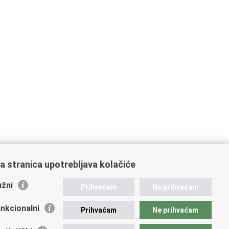
a stranica upotrebljava kolačiće
žni
Prihvaćam
Ne prihvaćam
nkcionalni
Prihvaćam
Ne prihvaćam