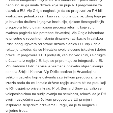
nego što su ga imale države koje su prije RH pregovarale za
ulazak u EU. Vlp Grigic naglasio je da su pregovori za RH bili
kvalitativno jednako važni kao i samo pristupanje, zbog toga jer
je hrvatsko društvo i njegove institucije, tijekom šestogodišnjih
pregovora bilo u dinamicnom procesu reformi, koje su u
svakom pogledu bile potrebne Hrvatskoj. Vlp Grigic informirao
je prisutne o recentnom stanju dinamike ratifikacije hrvatskog
Pristupnog ugovora od strane država clanica EU. Vlp Grigic
rekao je takoder, da ce Hrvatska svoje steceno iskustvo i dobru
praksu iz pregovora s EU podijeliti, kao što vec i cini, i s drugim
državama iz regije JIE, koje se pripremaju za integraciju u EU.
Vlp Radomir Diklic najviše je vremena posvetio objašnjavanju
odnosa Srbije i Kosova. Vlp Diklic cestitao je Hrvatskoj na
velikom uspjehu koji je ostvarila završetkom pregovora, te je
izrazio nadu da ce i ostale države regije uskoro biti na putu koji
je RH uspješno privela kraju. Prof. Bernard Snoy zahvalio se
veleposlanicima na sudjelovanju na seminaru, rekavši da je RH
svojim uspješnim završetkom pregovora s EU primjer i
inspiracija susjednim državama u regiji, da je to moguce i
vrijedno truda.