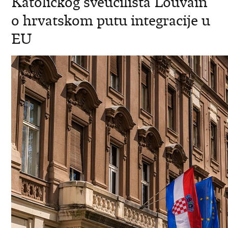
Katolickog sveucilišta Louvain
o hrvatskom putu integracije u
EU