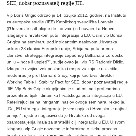
SEE, dobar poznavatelj regije JIE.
Vlp Boris Grigic održao je 14. ožujka 2012. godine, na Institutu
za europske studije (IEE) Katolickog sveucilišta Louvain
(l'Université catholique de Louvain) u Louvain-La-Neuve,
izlaganje o hrvatskom putu integracije u EU. Osim vlp Borisa
Grigica na seminaru pod intrigantnim naslovom „Hrvatska
uskoro 28 clanica Europske unije, Srbija na putu prema
clanstvu: strategija integracije zapadnog Balkana u Europsku
uniju – hoce li uspjeti?“, sudjelovao je i vlp RS Radomir Diklic.
Izlaganje dvojice veleposlanika i raspravu koja je uslijedila
moderirao je prof Bernard Snoy, koji je kao bivši direktor
Working Table II Stability Pact for SEE, dobar poznavatelj regije
JIE. Vlp Boris Grigic okupljenim je studentima i profesorima
prezentirao tijek i dinamiku hrvatskoga puta integracije u EU.
Referirajuci se na intrigantni naslov ovoga seminara, rekao je,
„Da, EU strategija integracija je vec uspjela i Hrvatska je najbolji
primjer“, ujedno naglasivši da je Hrvatska od svoga
osamostaljenja imala za strateški cilj integraciju u EU. U svom
izlaganju vlp Grigic nazocne je informirao o tijeku procesa
hrvatske integracije, koji je bio vrlo zahtijevan i puno složeniji