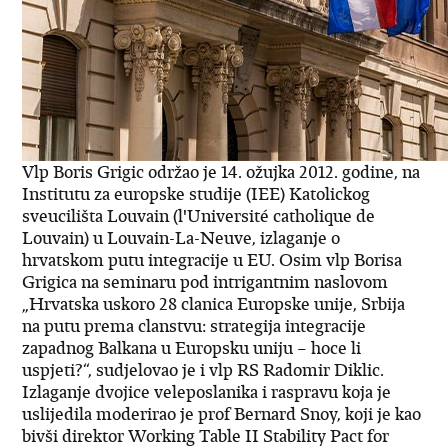
Vlp Boris Grigic održao je 14. ožujka 2012. godine, na
Institutu za europske studije (IEE) Katolickog
sveucilišta Louvain (l'Université catholique de
Louvain) u Louvain-La-Neuve, izlaganje o
hrvatskom putu integracije u EU. Osim vlp Borisa
Grigica na seminaru pod intrigantnim naslovom
„Hrvatska uskoro 28 clanica Europske unije, Srbija
na putu prema clanstvu: strategija integracije
zapadnog Balkana u Europsku uniju – hoce li
uspjeti?“, sudjelovao je i vlp RS Radomir Diklic.
Izlaganje dvojice veleposlanika i raspravu koja je
uslijedila moderirao je prof Bernard Snoy, koji je kao
bivši direktor Working Table II Stability Pact for