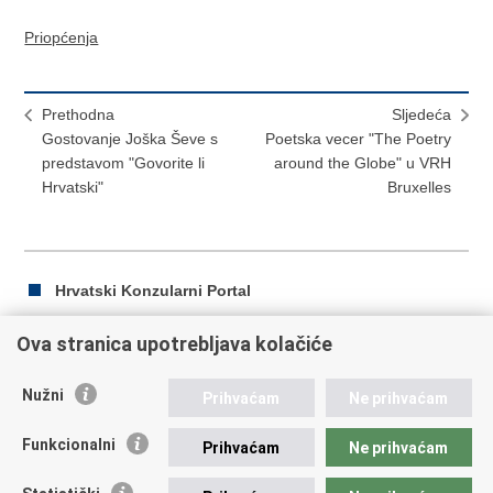
Priopćenja
Prethodna
Sljedeća
Gostovanje Joška Ševe s
Poetska vecer "The Poetry
predstavom "Govorite li
around the Globe" u VRH
Hrvatski"
Bruxelles
Hrvatski Konzularni Portal
Ova stranica upotrebljava kolačiće
Ispiši
Podijeli
Podijeli
Nužni
Prihvaćam
Ne prihvaćam
stranicu
na
na
Republika Hrvatska
Facebooku
Twitteru
Funkcionalni
Prihvaćam
Ne prihvaćam
Ministarstvo vanjskih i europskih poslova