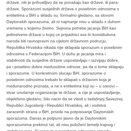
države, niti je prihvatljivo da se ponašaju kao države, ili para-
države. Sporazumi susjednih država o posebnim odnosima s
entitetima u BiH u skladu su, formalno gledano, sa slovom
Daytonskih sporazuma, ali ni najmanje nisu u skladu s duhom
vremena u kojemu živimo. Svjesna potrebe jacanja BiH kao
jedinstvene države u kojoj ce pripadnici sva tri konstitutivna
naroda biti ravnopravni na cijelom državnom podrucju,
Republika Hrvatska nikada nije sklapala sporazum o posebnim
odnosima s Federacijom BiH. U duhu je jacanja mira i
stabilnosti da susjedne države uspostavljaju i razvijaju dobre,
pa i posebno dobre medusobne odnose, pa da o tome sklapaju
i sporazume. U konkretnom slucaju BiH, sporazume o
posebnim odnosima trebalo bi sklapati s državom koja je
medunarodno priznata, a ne s entitetima koji su – u osnovi –
stvar unutarnje organizacije te države, a cije je uspostavljanje,
objektivno gledano, bilo nacin da se vlasti u tadašnjoj Saveznoj
Republici Jugoslaviji i Republici Hrvatskoj, ali i vodstva
zaracenih strana u BiH, privole na potpisivanje Daytonskih
sporazuma. Danas je potpuno jasno da je Daytonskim
sporazumima prekinut rat, ali nisu položeni temelji trajnog i