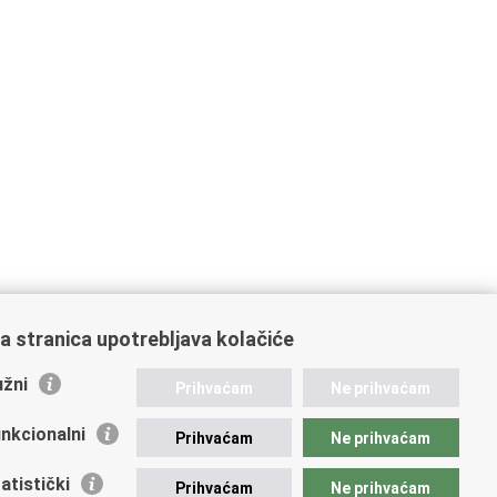
a stranica upotrebljava kolačiće
žni
Prihvaćam
Ne prihvaćam
nkcionalni
Prihvaćam
Ne prihvaćam
atistički
Prihvaćam
Ne prihvaćam