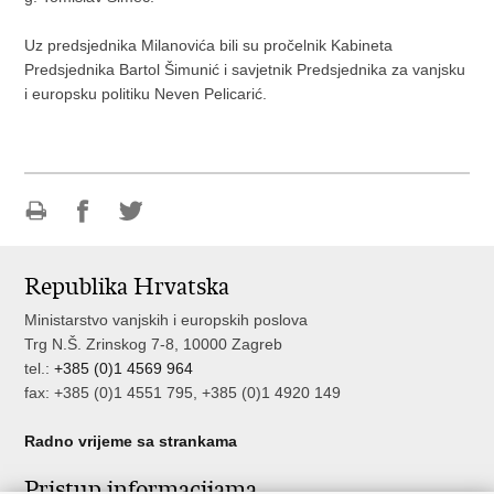
Uz predsjednika Milanovića bili su pročelnik Kabineta
Predsjednika Bartol Šimunić i savjetnik Predsjednika za vanjsku
i europsku politiku Neven Pelicarić.
Ispiši
Podijeli
Podijeli
stranicu
na
na
Republika Hrvatska
Facebooku
Twitteru
Ministarstvo vanjskih i europskih poslova
Trg N.Š. Zrinskog 7-8, 10000 Zagreb
tel.:
+385 (0)1 4569 964
fax: +385 (0)1 4551 795, +385 (0)1 4920 149
Radno vrijeme sa strankama
Pristup informacijama