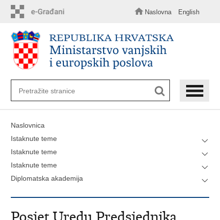
Preskoči
na
Naslovna
English
glavni
sadržaj
Naslovnica
Istaknute teme
Istaknute teme
Istaknute teme
Diplomatska akademija
Posjet Uredu Predsjednika