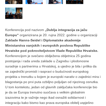
Konferencija pod nazivom
„Dublja integracija za jaču
Europu“
organizirana je 20. rujna 2022. godine u organizaciji
Zaklade
Hanns-Seidel i Diplomatske akademije
Ministarstva vanjskih i europskih poslova Republike
Hrvatske pod pokroviteljstvom Vlade Republike Hrvatske.
Konferencijom je svečano obilježena obljetnica 25 godina
postojanja i rada ureda zaklade u Zagrebu i plodonosne
suradnje s partnerima u Hrvatskoj, a ujedno je bila i prilika da
se zajednički promisli i raspravi o budućnosti europskog
projekta u trenutku u kojem je europski narativ o zajednici mira i
blagostanja po prvi puta ozbiljno poljuljan od njezinog osnutka.
U tom kontekstu, jedan od glavnih zaključaka konferencije bio
je da se Europa trenutno suočava s velikim globalnim
izazovima te je važnije nego ikad osnažiti solidarnost i
integraciju kako bismo kao prava europska obitelj uspješno