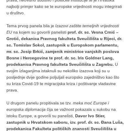
prava, neovisno sudstvo i političke institucije te je Hrvatska
najbolji primjer kako se te europske vrijednosti mogu integrirati
u društvo.
Tema prvog panela bila je
Izazovi zaštite temeljnih vrijednosti
EU
na kojem su govorili panelisti
prof. dr. sc. Vesna Crnić –
Grotić, dekanica Pravnog fakulteta Sveučilišta u Rijeci, dr.
sc. Tomislav Sokol, zastupnik u Europskom parlamentu,
mr. sc. Josip Brkić, zamjenik ministrice vanjskih poslova
Bosne i Hercegovine te prof. dr. sc. Iris Goldner Lang,
prodekanica Pravnog fakulteta Sveučilišta u Zagrebu.
U
svojim izlaganjima istaknuli su nekoliko izazova koji su u
posljednje dvije godine poljuljali europsko zajedništvo kao što
su kriza Covid-19 te migracijska kriza i poštivanje vladavine
prava.
U drugom panelu propitivala se tzv.
meka moć Europe i
europska diplomacija
čija se važnost pokazala u sukobu na
istoku Europe, a govorili su panelisti,
Davor Ivo Stier,
zastupnik u Hrvatskom saboru, izv. prof. dr. sc. Đana Luša,
prodekanica Fakulteta političkih znanosti Sveučilišta u