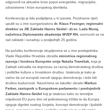
odgovorili na aktualne krize poput energetske, migracijske,
zdravstvene i krize europskog identiteta.
Konferencija je bila podijeljena u tri panela. Pozdravne riječi
uputili su u ime suorganizatora
dr. Klaus Fesinger, regionalni
direktor za JIE Zaklade Hanns Seidel
i
dr.sc. Lada Muraj,
načelnica Diplomatske akademije MVEP RH,
osvrnuvši se na
rad zaklade i suradnju u posljednjih 25 godina.
Na početku konferencije okupljenima se u ime predsjednika
Vlade Republike Hrvatske obratila
ministrica regionalnog
razvoja i fondova Europske unije Nataša Tramišak,
koja je
Zakladi zahvalila na doprinosu za razvoj demokratskog društva
i političke kulture u hrvatskom društvu. Istaknula je kako je
važno da svi europski narodi njeguju demokraciju i teže biti
društvo budućnosti. Nazočnima se također obratio
Markus
Ferber, zastupnik u Europskom parlamentu i predsjednik
Zaklade Hanns-Seidel
koji je istaknuo kako su temeljne
vrijednosti EU puno šire od jedinstvenog tržišta te da Europa
njeguje dignitet svakog čovjeka, koncept demokracije i ljudskih