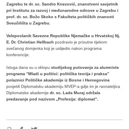
Zagrebu te dr. sc. Sandro Knezović, znanstveni savjetnik
pri Institutu za razvoj i međunarodne odnose u Zagrebu i
prof. dr. sc. Božo Skoko s Fakulteta političkih znanosti
Sveučilišta u Zagrebu.
Veleposlanik Savezne Republike Njemačke u Hrvatskoj Nj.
E. Dr. Christian Hellbach
pozdravio je prisutne tijekom
svečanog domjenka koji je uslijedio nakon programa
konferencije.
Istoga dana su u sklopu
studijskog putovanja za alumniste
programa “Mladi u politici: politička teorija i praksa”
polaznici Političke akademije iz Bosne i Hercegovine
posjetili Diplomatsku akademiju MVEP-a gdje im je ravnateljica
Diplomatske akademije
dr. sc. Lada Muraj održala
predavanje pod nazivom „Profesija: diplomat“.