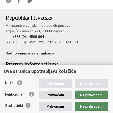
Ispiši
Podijeli
Podijeli
stranicu
na
na
Republika Hrvatska
Facebooku
Twitteru
Ministarstvo vanjskih i europskih poslova
Trg N.Š. Zrinskog 7-8, 10000 Zagreb
tel.:
+385 (0)1 4569 964
fax: +385 (0)1 4551 795, +385 (0)1 4920 149
Radno vrijeme sa strankama
Pristup informacijama
Ova stranica upotrebljava kolačiće
Pristup informacijama
Službenik za zaštitu osobnih podataka
Nužni
Nepravilnosti
Prihvaćam
Ne prihvaćam
Neetično postupanje
Funkcionalni
Prihvaćam
Ne prihvaćam
Važne poveznice
Statistički
Prihvaćam
Ne prihvaćam
Javna nabava u MVEP-u
Natječaji