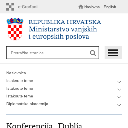
Preskoči
na
Naslovna
English
glavni
sadržaj
Naslovnica
Istaknute teme
Istaknute teme
Istaknute teme
Diplomatska akademija
Konferencija „Dublja