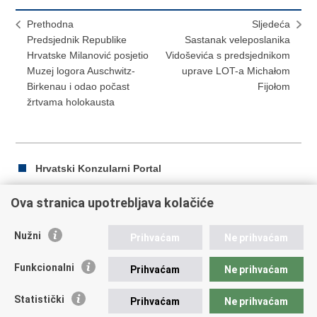
Prethodna
Sljedeća
Predsjednik Republike
Sastanak veleposlanika
Hrvatske Milanović posjetio
Vidoševića s predsjednikom
Muzej logora Auschwitz-
uprave LOT-a Michałom
Birkenau i odao počast
Fijołom
žrtvama holokausta
Hrvatski Konzularni Portal
Ova stranica upotrebljava kolačiće
Ispiši
Podijeli
Podijeli
Nužni
Prihvaćam
Ne prihvaćam
stranicu
na
na
Republika Hrvatska
Facebooku
Twitteru
Funkcionalni
Prihvaćam
Ne prihvaćam
Ministarstvo vanjskih i europskih poslova
Statistički
Prihvaćam
Ne prihvaćam
Trg N.Š. Zrinskog 7-8, 10000 Zagreb