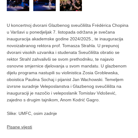
U koncertnoj dvorani Glazbenog sveučilišta Frédérica Chopina
u Varšavi u ponedjeljak 7. listopada održana je svečana
inauguracija akademske godine 2024/2025., te inauguracija
novoizabranog rektora prof. Tomasza Strahla. U prepunoj
dvorani visokih uzvanika i studenata Sveučilišta obratio se
rektor Strahl zahvalivši se svom prethodniku, te najavio
osnovne smjernice djelovanja u svom mandatu. U glazbenom
dijelu programa nastupili su violinistica Zosia Groblewska,
oboistica Paulina Sochaj i pijanist Jan Wachowski. Temeljem
izvrsne suradnje Veleposlanstva i Glazbenog sveučilišta na
inauguraciji je nazočio i veleposlanik Tomislav Vidošević,
zajedno s drugim tajnikom, Anom Kodrić Gagro.
Slike: UMFC, osim zadnje
Pisane vijesti