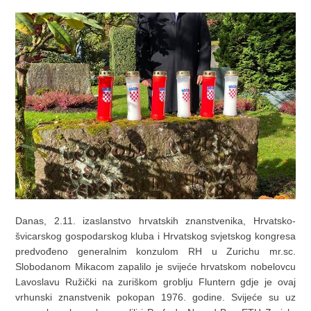
Danas, 2.11. izaslanstvo hrvatskih znanstvenika, Hrvatsko-
švicarskog gospodarskog kluba i Hrvatskog svjetskog kongresa
predvođeno generalnim konzulom RH u Zurichu mr.sc.
Slobodanom Mikacom zapalilo je svijeće hrvatskom nobelovcu
Lavoslavu Ružički na zuriškom groblju Fluntern gdje je ovaj
vrhunski znanstvenik pokopan 1976. godine. Svijeće su uz