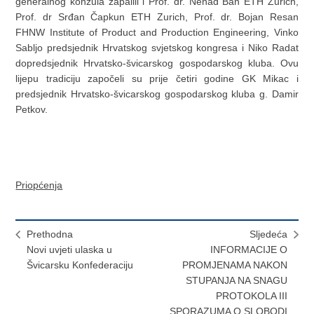
generalnog konzula zapalili i Prof. dr. Nenad Ban ETH Zurich,
Prof. dr Srđan Čapkun ETH Zurich, Prof. dr. Bojan Resan
FHNW Institute of Product and Production Engineering, Vinko
Sabljo predsjednik Hrvatskog svjetskog kongresa i Niko Radat
dopredsjednik Hrvatsko-švicarskog gospodarskog kluba. Ovu
lijepu tradiciju započeli su prije četiri godine GK Mikac i
predsjednik Hrvatsko-švicarskog gospodarskog kluba g. Damir
Petkov.
Priopćenja
Prethodna
Sljedeća
Novi uvjeti ulaska u
INFORMACIJE O
Švicarsku Konfederaciju
PROMJENAMA NAKON
STUPANJA NA SNAGU
PROTOKOLA III
SPORAZUMA O SLOBODI