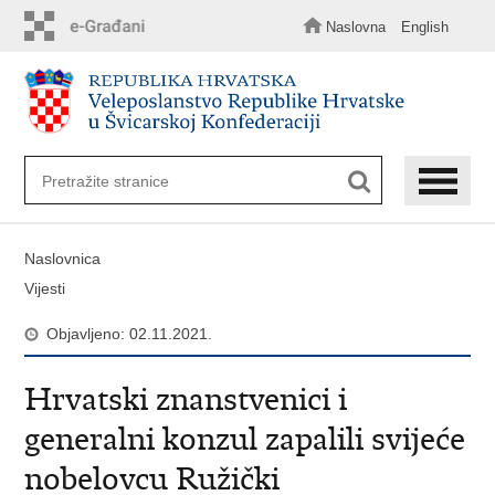
Preskoči
na
Naslovna
English
glavni
sadržaj
Naslovnica
Vijesti
Objavljeno: 02.11.2021.
Hrvatski znanstvenici i
generalni konzul zapalili svijeće
nobelovcu Ružički