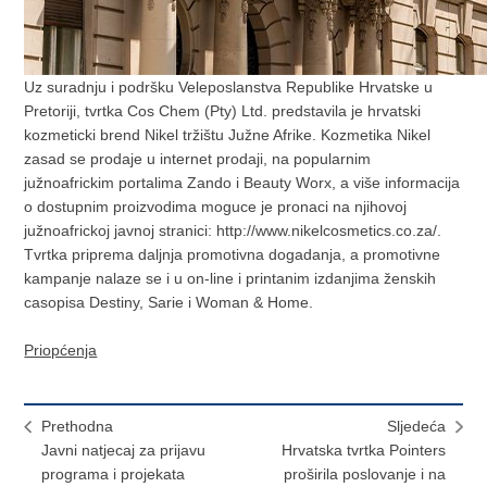
Uz suradnju i podršku Veleposlanstva Republike Hrvatske u
Pretoriji, tvrtka Cos Chem (Pty) Ltd. predstavila je hrvatski
kozmeticki brend Nikel tržištu Južne Afrike. Kozmetika Nikel
zasad se prodaje u internet prodaji, na popularnim
južnoafrickim portalima Zando i Beauty Worx, a više informacija
o dostupnim proizvodima moguce je pronaci na njihovoj
južnoafrickoj javnoj stranici: http://www.nikelcosmetics.co.za/.
Tvrtka priprema daljnja promotivna dogadanja, a promotivne
kampanje nalaze se i u on-line i printanim izdanjima ženskih
casopisa Destiny, Sarie i Woman & Home.
Priopćenja
Prethodna
Sljedeća
Javni natjecaj za prijavu
Hrvatska tvrtka Pointers
programa i projekata
proširila poslovanje i na