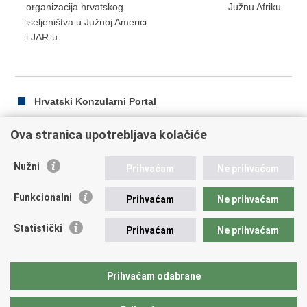
organizacija hrvatskog
Južnu Afriku
iseljeništva u Južnoj Americi
i JAR-u
Hrvatski Konzularni Portal
Ova stranica upotrebljava kolačiće
Ispiši
Podijeli
Podijeli
Nužni
Prihvaćam
Ne prihvaćam
stranicu
na
na
Republika Hrvatska
Facebooku
Twitteru
Funkcionalni
Prihvaćam
Ne prihvaćam
Ministarstvo vanjskih i europskih poslova
Statistički
Prihvaćam
Ne prihvaćam
Trg N.Š. Zrinskog 7-8, 10000 Zagreb
tel.:
+385 (0)1 4569 964
fax: +385 (0)1 4551 795, +385 (0)1 4920 149
Prihvaćam odabrane
E-adresa:
ministarstvo@mvep.hr