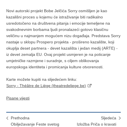
Novi autorski projekt Bobe Jelčića Sorry osmišljen je kao
kazališni proces u kojemu će istraživanje biti radikalno
usredotočeno na društvena pitanja i emocije temeljene na
svakodnevnim borbama ljudi pronalazeći gotovo klasičnu
veličinu u najmanjem mogućem nizu događaja. Predstava Sorry
nastaje u sklopu Prospero projekta - prošireno kazalište, koji
okuplja deset partnera - devet kazališta i jedan medij (ARTE) -
iz devet zemalja EU. Ovaj projekt usmjeren je na poticanje
umjetničke razmjene i suradnje, s ciljem oblikovanja
europskoga identiteta i promicanja kulture otvorenosti.
Karte možete kupiti na slijedećem linku:
Sorry - Théâtre de Liège (theatredeliege.be)
Pisane vijesti
Prethodna
Sljedeća
Obilježavanje Feste svetog
Izložba Priča o kravati