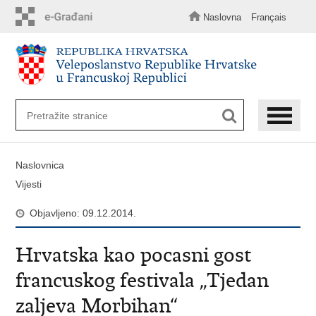
Preskoči
na
Naslovna
Français
glavni
sadržaj
Naslovnica
Vijesti
Objavljeno: 09.12.2014.
Hrvatska kao pocasni gost
francuskog festivala „Tjedan
zaljeva Morbihan“