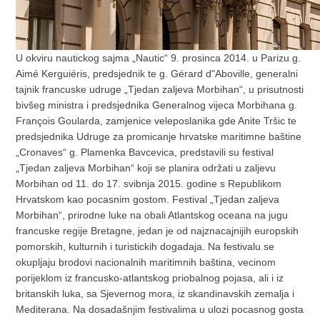
U okviru nautickog sajma „Nautic“ 9. prosinca 2014. u Parizu g.
Aimé Kerguiéris, predsjednik te g. Gérard d"Aboville, generalni
tajnik francuske udruge „Tjedan zaljeva Morbihan“, u prisutnosti
bivšeg ministra i predsjednika Generalnog vijeca Morbihana g.
François Goularda, zamjenice veleposlanika gde Anite Tršic te
predsjednika Udruge za promicanje hrvatske maritimne baštine
„Cronaves“ g. Plamenka Bavcevica, predstavili su festival
„Tjedan zaljeva Morbihan“ koji se planira održati u zaljevu
Morbihan od 11. do 17. svibnja 2015. godine s Republikom
Hrvatskom kao pocasnim gostom. Festival „Tjedan zaljeva
Morbihan“, prirodne luke na obali Atlantskog oceana na jugu
francuske regije Bretagne, jedan je od najznacajnijih europskih
pomorskih, kulturnih i turistickih dogadaja. Na festivalu se
okupljaju brodovi nacionalnih maritimnih baština, vecinom
porijeklom iz francusko-atlantskog priobalnog pojasa, ali i iz
britanskih luka, sa Sjevernog mora, iz skandinavskih zemalja i
Mediterana. Na dosadašnjim festivalima u ulozi pocasnog gosta