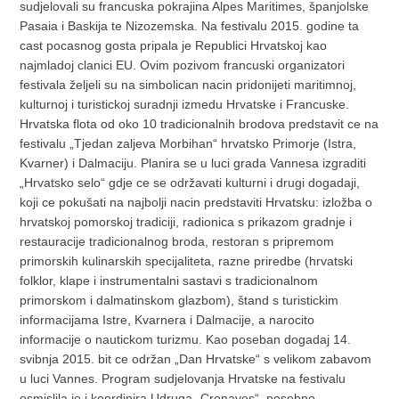
sudjelovali su francuska pokrajina Alpes Maritimes, španjolske
Pasaia i Baskija te Nizozemska. Na festivalu 2015. godine ta
cast pocasnog gosta pripala je Republici Hrvatskoj kao
najmladoj clanici EU. Ovim pozivom francuski organizatori
festivala željeli su na simbolican nacin pridonijeti maritimnoj,
kulturnoj i turistickoj suradnji izmedu Hrvatske i Francuske.
Hrvatska flota od oko 10 tradicionalnih brodova predstavit ce na
festivalu „Tjedan zaljeva Morbihan“ hrvatsko Primorje (Istra,
Kvarner) i Dalmaciju. Planira se u luci grada Vannesa izgraditi
„Hrvatsko selo“ gdje ce se održavati kulturni i drugi dogadaji,
koji ce pokušati na najbolji nacin predstaviti Hrvatsku: izložba o
hrvatskoj pomorskoj tradiciji, radionica s prikazom gradnje i
restauracije tradicionalnog broda, restoran s pripremom
primorskih kulinarskih specijaliteta, razne priredbe (hrvatski
folklor, klape i instrumentalni sastavi s tradicionalnom
primorskom i dalmatinskom glazbom), štand s turistickim
informacijama Istre, Kvarnera i Dalmacije, a narocito
informacije o nautickom turizmu. Kao poseban dogadaj 14.
svibnja 2015. bit ce održan „Dan Hrvatske“ s velikom zabavom
u luci Vannes. Program sudjelovanja Hrvatske na festivalu
osmislila je i koordinira Udruga „Cronaves“, posebno