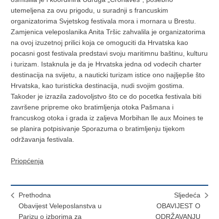
utemeljena za ovu prigodu, u suradnji s francuskim
organizatorima Svjetskog festivala mora i mornara u Brestu.
Zamjenica veleposlanika Anita Tršic zahvalila je organizatorima
na ovoj izuzetnoj prilici koja ce omoguciti da Hrvatska kao
pocasni gost festivala predstavi svoju maritimnu baštinu, kulturu
i turizam. Istaknula je da je Hrvatska jedna od vodecih charter
destinacija na svijetu, a nauticki turizam istice ono najljepše što
Hrvatska, kao turisticka destinacija, nudi svojim gostima.
Takoder je izrazila zadovoljstvo što ce do pocetka festivala biti
završene pripreme oko bratimljenja otoka Pašmana i
francuskog otoka i grada iz zaljeva Morbihan lle aux Moines te
se planira potpisivanje Sporazuma o bratimljenju tijekom
održavanja festivala.
Priopćenja
Prethodna
Sljedeća
Obavijest Veleposlanstva u
OBAVIJEST O
Parizu o izborima za
ODRŽAVANJU