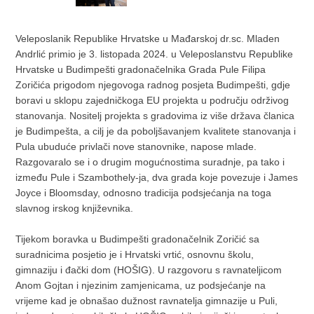
Veleposlanik Republike Hrvatske u Mađarskoj dr.sc. Mladen
Andrlić primio je 3. listopada 2024. u Veleposlanstvu Republike
Hrvatske u Budimpešti gradonačelnika Grada Pule Filipa
Zoričića prigodom njegovoga radnog posjeta Budimpešti, gdje
boravi u sklopu zajedničkoga EU projekta u području održivog
stanovanja. Nositelj projekta s gradovima iz više država članica
je Budimpešta, a cilj je da poboljšavanjem kvalitete stanovanja i
Pula ubuduće privlači nove stanovnike, napose mlade.
Razgovaralo se i o drugim mogućnostima suradnje, pa tako i
između Pule i Szambothely-ja, dva grada koje povezuje i James
Joyce i Bloomsday, odnosno tradicija podsjećanja na toga
slavnog irskog književnika.
Tijekom boravka u Budimpešti gradonačelnik Zoričić sa
suradnicima posjetio je i Hrvatski vrtić, osnovnu školu,
gimnaziju i đački dom (HOŠIG). U razgovoru s ravnateljicom
Anom Gojtan i njezinim zamjenicama, uz podsjećanje na
vrijeme kad je obnašao dužnost ravnatelja gimnazije u Puli,