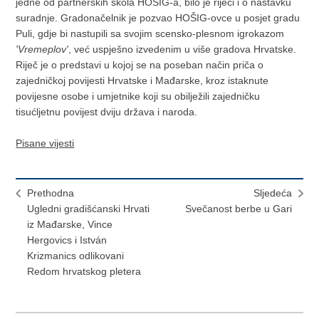
jedne od partnerskih škola HOŠIG-a, bilo je riječi i o nastavku
suradnje. Gradonačelnik je pozvao HOŠIG-ovce u posjet gradu
Puli, gdje bi nastupili sa svojim scensko-plesnom igrokazom
'Vremeplov'
, već uspješno izvedenim u više gradova Hrvatske.
Riječ je o predstavi u kojoj se na poseban način priča o
zajedničkoj povijesti Hrvatske i Mađarske, kroz istaknute
povijesne osobe i umjetnike koji su obilježili zajedničku
tisućljetnu povijest dviju država i naroda.
Pisane vijesti
Prethodna
Sljedeća
Ugledni gradišćanski Hrvati
Svečanost berbe u Gari
iz Mađarske, Vince
Hergovics i István
Krizmanics odlikovani
Redom hrvatskog pletera