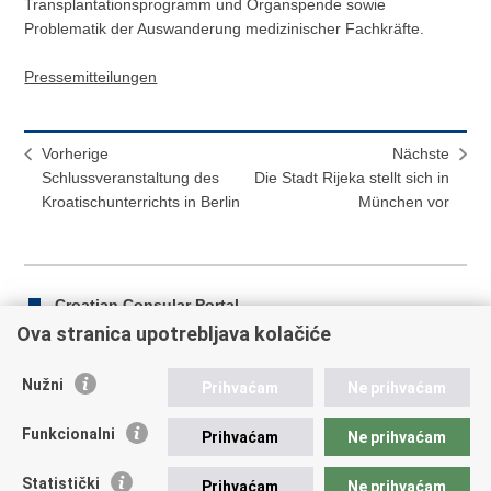
Transplantationsprogramm und Organspende sowie
Problematik der Auswanderung medizinischer Fachkräfte.
Pressemitteilungen
Vorherige
Nächste
Schlussveranstaltung des
Die Stadt Rijeka stellt sich in
Kroatischunterrichts in Berlin
München vor
Croatian Consular Portal
Ova stranica upotrebljava kolačiće
Nužni
Prihvaćam
Ne prihvaćam
Drucke
Auf
Auf
diese
Facebook
Twitter
Funkcionalni
Prihvaćam
Ne prihvaćam
Republik Kroatien
Seite
teilen
teilen
Statistički
Prihvaćam
Ne prihvaćam
REPUBLIC OF CROATIA Ministry of Foreign and European