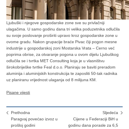
Ljubuški i njegove gospodarske zone sve su privlačniji
ulagačima. U samo godinu dana tri velika poduzetnika odlučila
su svoje poslovanje proširiti upravo kroz gospodarske zone u
ovome gradu. Nakon grupacije braće Pivac čiji pogon mesne
industrije u gospodarskoj zoni Mostarska Vrata – Cerno već
poprima obrise, za otvaranje pogona u ovom dijelu Ljubuškog
odlučila se i tvrtka MET Consulting koja je u vlasništvu
širokobriješke tvrtke Feal d.o.o. Planiraju se baviti preradom
aluminija i aluminijskih konstrukcija te zaposliti 50-tak radnika
uz planiranu vrijednost ulaganja od 8 milijuna KM.
Pisane vijesti
Prethodna
Sljedeća
Paragvaj povećao izvoz u
Cijene u Federaciji BiH u
prošloj godini
godinu dana porasle za 6,5