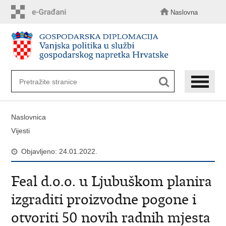
Preskoči
na
Naslovna
glavni
sadržaj
Naslovnica
Vijesti
Objavljeno: 24.01.2022.
Feal d.o.o. u Ljubuškom planira
izgraditi proizvodne pogone i
otvoriti 50 novih radnih mjesta