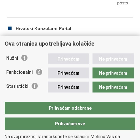
posto
Hrvatski Konzularni Portal
Ova stranica upotrebljava kolačiće
Ispiši
Podijeli
Podijeli
Nužni
Prihvaćam
Ne prihvaćam
stranicu
na
na
Republika Hrvatska
Facebooku
Twitteru
Funkcionalni
Prihvaćam
Ne prihvaćam
Ministarstvo vanjskih i europskih poslova
Statistički
Prihvaćam
Ne prihvaćam
Trg N.Š. Zrinskog 7-8, 10000 Zagreb
tel.:
+385 (0)1 4569 964
fax: +385 (0)1 4551 795, +385 (0)1 4920 149
Prihvaćam odabrane
E-adresa:
ministarstvo@mvep.hr
Prihvaćam sve
Povratak na vrh
Na ovoj mrežnoj stranci koriste se kolačići. Molimo Vas da