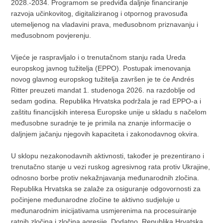
2028.-2034. Programom se predviđa daljnje financiranje
razvoja učinkovitog, digitaliziranog i otpornog pravosuđa
utemeljenog na vladavini prava, međusobnom priznavanju i
međusobnom povjerenju.
Vijeće je raspravljalo i o trenutačnom stanju rada Ureda
europskog javnog tužitelja (EPPO). Postupak imenovanja
novog glavnog europskog tužitelja završen je te će Andrés
Ritter preuzeti mandat 1. studenoga 2026. na razdoblje od
sedam godina. Republika Hrvatska podržala je rad EPPO-a i
zaštitu financijskih interesa Europske unije u skladu s načelom
međusobne suradnje te je primila na znanje informacije o
daljnjem jačanju njegovih kapaciteta i zakonodavnog okvira.
U sklopu nezakonodavnih aktivnosti, također je prezentirano i
trenutačno stanje u vezi ruskog agresivnog rata protiv Ukrajine,
odnosno borbe protiv nekažnjavanja međunarodnih zločina.
Republika Hrvatska se zalaže za osiguranje odgovornosti za
počinjene međunarodne zločine te aktivno sudjeluje u
međunarodnim inicijativama usmjerenima na procesuiranje
ratnih zločina i zločina agresije. Dodatno, Republika Hrvatska