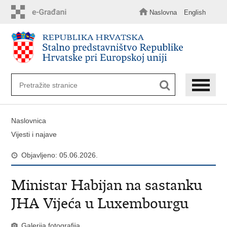
Preskoči
na
Naslovna
English
glavni
sadržaj
Naslovnica
Vijesti i najave
Objavljeno: 05.06.2026.
Ministar Habijan na sastanku
JHA Vijeća u Luxembourgu
Galerija fotografija