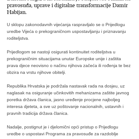
pravosuđa, uprave i digitalne transformacije Damir
Habijan.
U sklopu zakonodavnih vijećanja raspravljalo se o Prijedlogu
uredbe Vijeća o prekograničnom uspostavljanju i priznavanju
roditeljstva.
Prijedlogom se nastoji osigurati kontinuitet roditeljstva u
prekograničnim situacijama unutar Europske unije i zaštita
prava djece neovisno o načinu njihova začeća ili rođenja te bez
obzira na vrstu njihove obitelji.
Republika Hrvatska je podržala nastavak rada na dosjeu, uz
naglasak na osiguranje učinkovitih mehanizama zaštite javnog
poretka država članica, jasno uređenje procjene najboljeg
interesa djeteta, a sve uz poštovanje nacionalnih, ustavnih i
pravnih tradicija država članica.
Nadalje, postignut je i djelomični opći pristup o Prijedlogu
uredbe o uspostavi Programa za pravosuđe za razdoblje