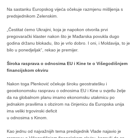
Na sastanku Europskog vijeća očekuje razmjenu mišljenja s
predsjednikom Zelenskim.
„Čestitat ćemo Ukrajini, koja je napokon otvorila prvi
pregovarački klaster nakon što je Mađarska povukla dugo
godina držanu blokadu, što je vrlo dobro. I oni, i Moldavija, to je
bilo u ponedjeljak“, rekao je premijer.
Široka rasprava o odnosima EU i Kine te o Višegodišnjem
financijskom okviru
Nakon toga Plenković očekuje široku geostratešku i
geoekonomsku raspravu o odnosima EU i Kine u svjetlu želje
da na globalnom planu imamo ekonomsku utakmicu po
jednakim pravilima s obzirom na činjenicu da Europska unija
ima veliki trgovinski deficit
u odnosima s Kinom.
Kao jednu od najvažnijih tema predsjednik Vlade najavio je