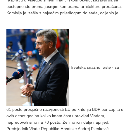
raspravu o Višegodišnjem financijskom okviru, kazavši da se
postupno ide prema jasnijim konturama arhitekture proračuna.
Komisija je izašla s najvećim prijedlogom do sada, ocijenio je.
Hrvatska snažno raste - sa
61 posto prosječne razvijenosti EU po kriteriju BDP per capita u
ovih deset godina koliko imam čast upravljati Vladom,
napredovali smo na 78 posto. Želimo ići i dalje naprijed.
Predsjednik Vlade Republike Hrvatske Andrej Plenković