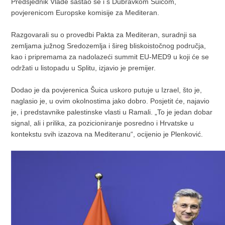
Predsjednik Vlade sastao se i s Dubravkom Šuicom,
povjerenicom Europske komisije za Mediteran.
Razgovarali su o provedbi Pakta za Mediteran, suradnji sa
zemljama južnog Sredozemlja i šireg bliskoistočnog područja,
kao i pripremama za nadolazeći summit EU-MED9 u koji će se
održati u listopadu u Splitu, izjavio je premijer.
Dodao je da povjerenica Šuica uskoro putuje u Izrael, što je,
naglasio je, u ovim okolnostima jako dobro. Posjetit će, najavio
je, i predstavnike palestinske vlasti u Ramali. „To je jedan dobar
signal, ali i prilika, za pozicioniranje posredno i Hrvatske u
kontekstu svih izazova na Mediteranu“, ocijenio je Plenković.