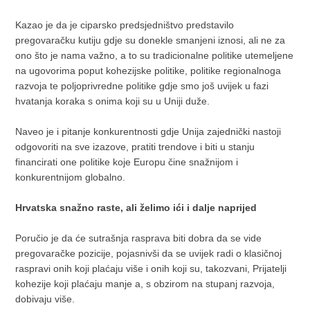
Kazao je da je ciparsko predsjedništvo predstavilo
pregovaračku kutiju gdje su donekle smanjeni iznosi, ali ne za
ono što je nama važno, a to su tradicionalne politike utemeljene
na ugovorima poput kohezijske politike, politike regionalnoga
razvoja te poljoprivredne politike gdje smo još uvijek u fazi
hvatanja koraka s onima koji su u Uniji duže.
Naveo je i pitanje konkurentnosti gdje Unija zajednički nastoji
odgovoriti na sve izazove, pratiti trendove i biti u stanju
financirati one politike koje Europu čine snažnijom i
konkurentnijom globalno.
Hrvatska snažno raste, ali želimo ići i dalje naprijed
Poručio je da će sutrašnja rasprava biti dobra da se vide
pregovaračke pozicije, pojasnivši da se uvijek radi o klasičnoj
raspravi onih koji plaćaju više i onih koji su, takozvani, Prijatelji
kohezije koji plaćaju manje a, s obzirom na stupanj razvoja,
dobivaju više.