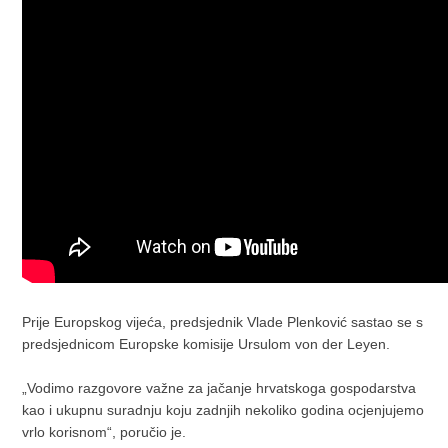
Prije Europskog vijeća, predsjednik Vlade Plenković sastao se s
predsjednicom Europske komisije Ursulom von der Leyen.
„Vodimo razgovore važne za jačanje hrvatskoga gospodarstva
kao i ukupnu suradnju koju zadnjih nekoliko godina ocjenjujemo
vrlo korisnom“, poručio je.