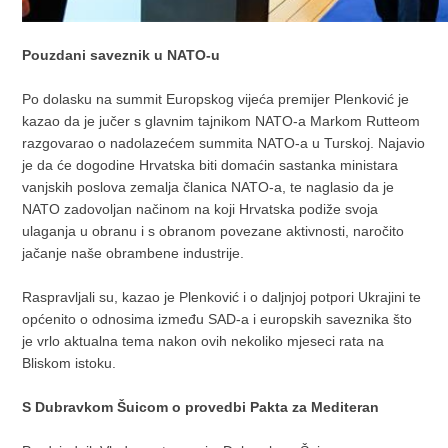
Pouzdani saveznik u NATO-u
Po dolasku na summit Europskog vijeća premijer Plenković je
kazao da je jučer s glavnim tajnikom NATO-a Markom Rutteom
razgovarao o nadolazećem summita NATO-a u Turskoj. Najavio
je da će dogodine Hrvatska biti domaćin sastanka ministara
vanjskih poslova zemalja članica NATO-a, te naglasio da je
NATO zadovoljan načinom na koji Hrvatska podiže svoja
ulaganja u obranu i s obranom povezane aktivnosti, naročito
jačanje naše obrambene industrije.
Raspravljali su, kazao je Plenković i o daljnjoj potpori Ukrajini te
općenito o odnosima između SAD-a i europskih saveznika što
je vrlo aktualna tema nakon ovih nekoliko mjeseci rata na
Bliskom istoku.
S Dubravkom Šuicom o provedbi Pakta za Mediteran