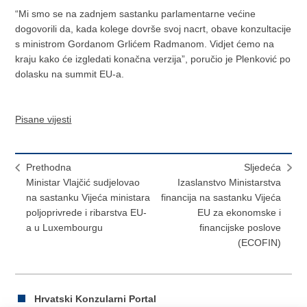
“Mi smo se na zadnjem sastanku parlamentarne većine
dogovorili da, kada kolege dovrše svoj nacrt, obave konzultacije
s ministrom Gordanom Grlićem Radmanom. Vidjet ćemo na
kraju kako će izgledati konačna verzija”, poručio je Plenković po
dolasku na summit EU-a.
Pisane vijesti
Prethodna
Sljedeća
Ministar Vlajčić sudjelovao
Izaslanstvo Ministarstva
na sastanku Vijeća ministara
financija na sastanku Vijeća
poljoprivrede i ribarstva EU-
EU za ekonomske i
a u Luxembourgu
financijske poslove
(ECOFIN)
Hrvatski Konzularni Portal