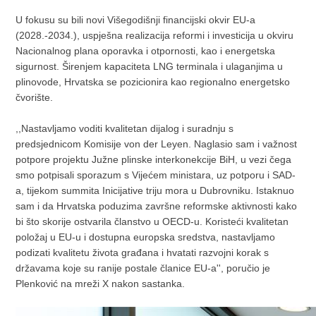
U fokusu su bili novi Višegodišnji financijski okvir EU-a
(2028.-2034.), uspješna realizacija reformi i investicija u okviru
Nacionalnog plana oporavka i otpornosti, kao i energetska
sigurnost. Širenjem kapaciteta LNG terminala i ulaganjima u
plinovode, Hrvatska se pozicionira kao regionalno energetsko
čvorište.
,,Nastavljamo voditi kvalitetan dijalog i suradnju s
predsjednicom Komisije von der Leyen. Naglasio sam i važnost
potpore projektu Južne plinske interkonekcije BiH, u vezi čega
smo potpisali sporazum s Vijećem ministara, uz potporu i SAD-
a, tijekom summita Inicijative triju mora u Dubrovniku. Istaknuo
sam i da Hrvatska poduzima završne reformske aktivnosti kako
bi što skorije ostvarila članstvo u OECD-u. Koristeći kvalitetan
položaj u EU-u i dostupna europska sredstva, nastavljamo
podizati kvalitetu života građana i hvatati razvojni korak s
državama koje su ranije postale članice EU-a'', poručio je
Plenković na mreži X nakon sastanka.