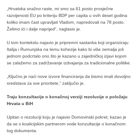
„Hrvatska snažno raste, mi smo sa 61 posto prosječne
razvijenosti EU po kriteriju BDP per capita u ovih deset godina
koliko imam čast upravljati Vladom, napredovali na 78 posto.
Želimo ići i dalje naprijed“, naglasio je.
U tom kontekstu najavio je pripremni sastanka koji organiziraju
Italija i Rumunjska na temu kohezije kako bi više zemalja još
jednom podcrtalo ono što je kazano u zajedničkoj izjavi kojom
se zalažemo za zadržavanje izdvajanja za tradicionalne politike.
„Ključno je naći nove izvore financiranja da bismo imali dovoljno
sredstava za sve prioritete,“ zaključio je.
Traju konzultacije o konačnoj verziji rezolucije o položaju
Hrvata u BiH
Upitan o rezoluciji koju je najavio Domovinski pokret, kazao je
da se s koalicijskim partnerom vode konzultacije o konačnom
tog dokumenta.