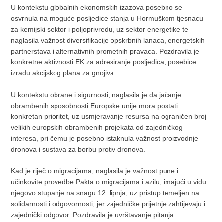
U kontekstu globalnih ekonomskih izazova posebno se
osvrnula na moguće posljedice stanja u Hormuškom tjesnacu
za kemijski sektor i poljoprivredu, uz sektor energetike te
naglasila važnost diversifikacije opskrbnih lanaca, energetskih
partnerstava i alternativnih prometnih pravaca. Pozdravila je
konkretne aktivnosti EK za adresiranje posljedica, posebice
izradu akcijskog plana za gnojiva.
U kontekstu obrane i sigurnosti, naglasila je da jačanje
obrambenih sposobnosti Europske unije mora postati
konkretan prioritet, uz usmjeravanje resursa na ograničen broj
velikih europskih obrambenih projekata od zajedničkog
interesa, pri čemu je posebno istaknula važnost proizvodnje
dronova i sustava za borbu protiv dronova.
Kad je riječ o migracijama, naglasila je važnost pune i
učinkovite provedbe Pakta o migracijama i azilu, imajući u vidu
njegovo stupanje na snagu 12. lipnja, uz pristup temeljen na
solidarnosti i odgovornosti, jer zajedničke prijetnje zahtijevaju i
zajednički odgovor. Pozdravila je uvrštavanje pitanja