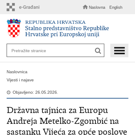
Preskoči
na
Naslovna
English
glavni
sadržaj
Naslovnica
Vijesti i najave
Objavljeno: 26.05.2026.
Državna tajnica za Europu
Andreja Metelko-Zgombić na
sastanku Vijeća za opće poslove