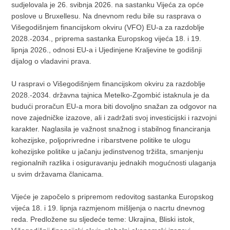
sudjelovala je 26. svibnja 2026. na sastanku Vijeća za opće
poslove u Bruxellesu. Na dnevnom redu bile su rasprava o
Višegodišnjem financijskom okviru (VFO) EU-a za razdoblje
2028.-2034., priprema sastanka Europskog vijeća 18. i 19.
lipnja 2026., odnosi EU-a i Ujedinjene Kraljevine te godišnji
dijalog o vladavini prava.
U raspravi o Višegodišnjem financijskom okviru za razdoblje
2028.-2034. državna tajnica Metelko-Zgombić istaknula je da
budući proračun EU-a mora biti dovoljno snažan za odgovor na
nove zajedničke izazove, ali i zadržati svoj investicijski i razvojni
karakter. Naglasila je važnost snažnog i stabilnog financiranja
kohezijske, poljoprivredne i ribarstvene politike te ulogu
kohezijske politike u jačanju jedinstvenog tržišta, smanjenju
regionalnih razlika i osiguravanju jednakih mogućnosti ulaganja
u svim državama članicama.
Vijeće je započelo s pripremom redovitog sastanka Europskog
vijeća 18. i 19. lipnja razmjenom mišljenja o nacrtu dnevnog
reda. Predložene su sljedeće teme: Ukrajina, Bliski istok,