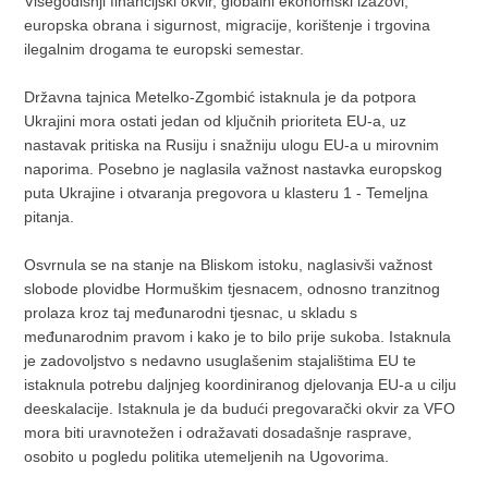
Višegodišnji financijski okvir, globalni ekonomski izazovi,
europska obrana i sigurnost, migracije, korištenje i trgovina
ilegalnim drogama te europski semestar.
Državna tajnica Metelko-Zgombić istaknula je da potpora
Ukrajini mora ostati jedan od ključnih prioriteta EU-a, uz
nastavak pritiska na Rusiju i snažniju ulogu EU-a u mirovnim
naporima. Posebno je naglasila važnost nastavka europskog
puta Ukrajine i otvaranja pregovora u klasteru 1 - Temeljna
pitanja.
Osvrnula se na stanje na Bliskom istoku, naglasivši važnost
slobode plovidbe Hormuškim tjesnacem, odnosno tranzitnog
prolaza kroz taj međunarodni tjesnac, u skladu s
međunarodnim pravom i kako je to bilo prije sukoba. Istaknula
je zadovoljstvo s nedavno usuglašenim stajalištima EU te
istaknula potrebu daljnjeg koordiniranog djelovanja EU-a u cilju
deeskalacije. Istaknula je da budući pregovarački okvir za VFO
mora biti uravnotežen i odražavati dosadašnje rasprave,
osobito u pogledu politika utemeljenih na Ugovorima.