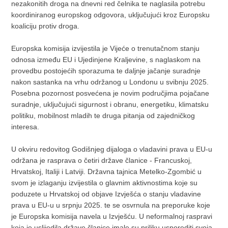
nezakonitih droga na dnevni red čelnika te naglasila potrebu
koordiniranog europskog odgovora, uključujući kroz Europsku
koaliciju protiv droga.
Europska komisija izvijestila je Vijeće o trenutačnom stanju
odnosa između EU i Ujedinjene Kraljevine, s naglaskom na
provedbu postojećih sporazuma te daljnje jačanje suradnje
nakon sastanka na vrhu održanog u Londonu u svibnju 2025.
Posebna pozornost posvećena je novim područjima pojačane
suradnje, uključujući sigurnost i obranu, energetiku, klimatsku
politiku, mobilnost mladih te druga pitanja od zajedničkog
interesa.
U okviru redovitog Godišnjeg dijaloga o vladavini prava u EU-u
održana je rasprava o četiri države članice - Francuskoj,
Hrvatskoj, Italiji i Latviji. Državna tajnica Metelko-Zgombić u
svom je izlaganju izvijestila o glavnim aktivnostima koje su
poduzete u Hrvatskoj od objave Izvješća o stanju vladavine
prava u EU-u u srpnju 2025. te se osvrnula na preporuke koje
je Europska komisija navela u Izvješću. U neformalnoj raspravi
koja je uslijedila države članice imale su priliku usporediti svoja