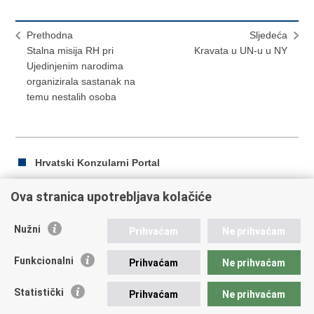
Prethodna
Sljedeća
Stalna misija RH pri
Kravata u UN-u u NY
Ujedinjenim narodima
organizirala sastanak na
temu nestalih osoba
Hrvatski Konzularni Portal
Ova stranica upotrebljava kolačiće
Ispiši
Podijeli
Podijeli
Nužni
Prihvaćam
Ne prihvaćam
stranicu
na
na
Republika Hrvatska
Facebooku
Twitteru
Funkcionalni
Prihvaćam
Ne prihvaćam
Ministarstvo vanjskih i europskih poslova
Statistički
Prihvaćam
Ne prihvaćam
Trg N.Š. Zrinskog 7-8, 10000 Zagreb
tel.:
+385 (0)1 4569 964