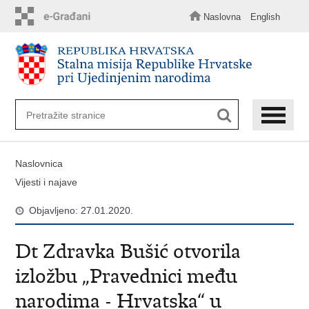
Preskoči
na
Naslovna
English
glavni
sadržaj
Naslovnica
Vijesti i najave
Objavljeno: 27.01.2020.
Dt Zdravka Bušić otvorila
izložbu „Pravednici među
narodima - Hrvatska“ u