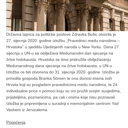
Državna tajnica za politicke poslove Zdravka Bušic otvorila je
27. sijecnja 2020. godine izložbu „Pravednici medu narodima –
Hrvatska“ u sjedištu Ujedinjenih naroda u New Yorku. Dana 27.
sijecnja u UN-u se obilježava Medunarodni dan sjecanja na
žrtve holokausta. Hrvatska se time pridružila obilježavanju
Medunarodnog dana sjecanja na žrtve holokausta, u UN-u.
Izložba ce biti otvorena do 31. sijecnja 2020. godine. Izložbu je
priredila gospoda Branka Sömen te ona donosi imena svih
Hrvata koji su proglašeni pravednicima medu narodima, te 24
individualne price o pomoci koju su oni pružili svojim susjedima,
prijateljima, poznanicima, pa cak i onima koje nisu poznavali.
Izložba je pripremljena u suradnji s memorijalnim centrom Yad
Vashem iz Jeruzalema.
Priopćenja